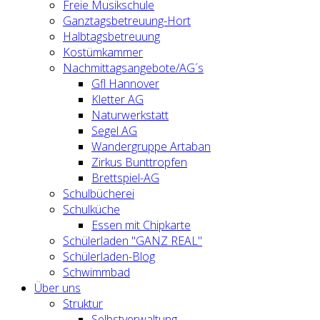
Freie Musikschule
Ganztagsbetreuung-Hort
Halbtagsbetreuung
Kostümkammer
Nachmittagsangebote/AG´s
Gfl Hannover
Kletter AG
Naturwerkstatt
Segel AG
Wandergruppe Artaban
Zirkus Bunttropfen
Brettspiel-AG
Schulbücherei
Schulküche
Essen mit Chipkarte
Schülerladen "GANZ REAL"
Schülerladen-Blog
Schwimmbad
Über uns
Struktur
Selbstverwaltung