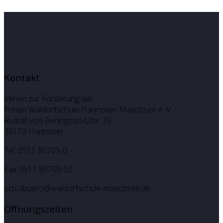
Kontakt
Verein zur Förderung der
Freien Waldorfschule Hannover-Maschsee e. V.
Rudolf-von-Bennigsen-Ufer 70
30173 Hannover
Tel. 0511 80709-0
Fax 0511 80709-50
schulbuero@waldorfschule-maschsee.de
Öffnungszeiten