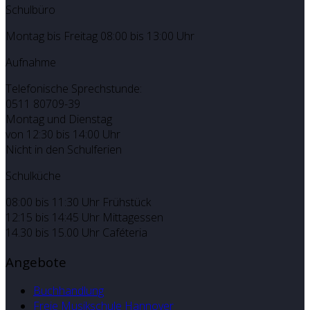
Schulbüro
Montag bis Freitag 08:00 bis 13:00 Uhr
Aufnahme
Telefonische Sprechstunde:
0511 80709-39
Montag und Dienstag
von 12:30 bis 14:00 Uhr
Nicht in den Schulferien
Schulküche
08:00 bis 11:30 Uhr Frühstück
12:15 bis 14:45 Uhr Mittagessen
14.30 bis 15.00 Uhr Caféteria
Angebote
Buchhandlung
Freie Musikschule Hannover