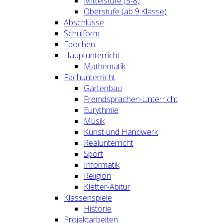
Mittelstufe (5-8)
Oberstufe (ab 9.Klasse)
Abschlüsse
Schulform
Epochen
Hauptunterricht
Mathematik
Fachunterricht
Gartenbau
Fremdsprachen-Unterricht
Eurythmie
Musik
Kunst und Handwerk
Realunterricht
Sport
Informatik
Religion
Kletter-Abitur
Klassenspiele
Historie
Projektarbeiten