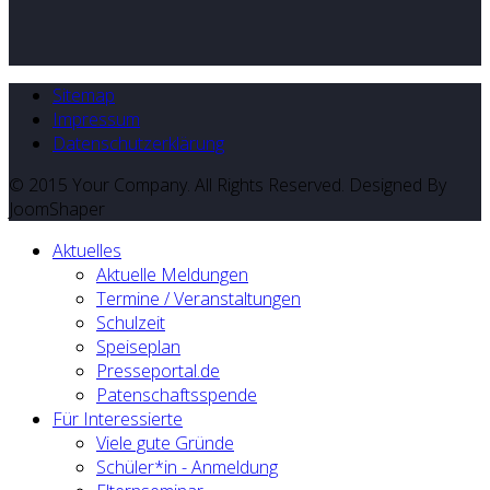
Sitemap
Impressum
Datenschutzerklärung
© 2015 Your Company. All Rights Reserved. Designed By
JoomShaper
Aktuelles
Aktuelle Meldungen
Termine / Veranstaltungen
Schulzeit
Speiseplan
Presseportal.de
Patenschaftsspende
Für Interessierte
Viele gute Gründe
Schüler*in - Anmeldung