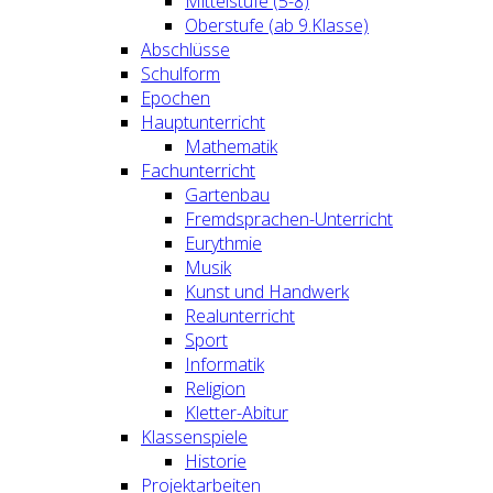
Mittelstufe (5-8)
Oberstufe (ab 9.Klasse)
Abschlüsse
Schulform
Epochen
Hauptunterricht
Mathematik
Fachunterricht
Gartenbau
Fremdsprachen-Unterricht
Eurythmie
Musik
Kunst und Handwerk
Realunterricht
Sport
Informatik
Religion
Kletter-Abitur
Klassenspiele
Historie
Projektarbeiten