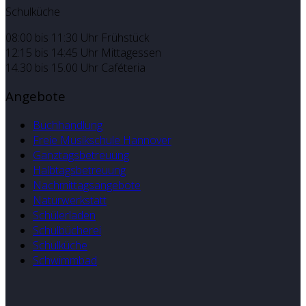
Schulküche
08:00 bis 11:30 Uhr Frühstück
12:15 bis 14:45 Uhr Mittagessen
14.30 bis 15.00 Uhr Caféteria
Angebote
Buchhandlung
Freie Musikschule Hannover
Ganztagsbetreuung
Halbtagsbetreuung
Nachmittagsangebote
Naturwerkstatt
Schülerladen
Schulbücherei
Schulküche
Schwimmbad