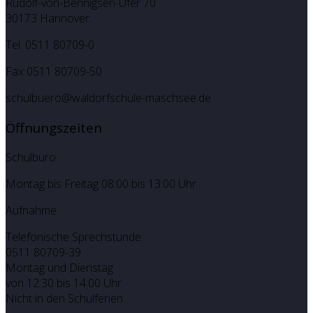
Rudolf-von-Bennigsen-Ufer 70
30173 Hannover
Tel. 0511 80709-0
Fax 0511 80709-50
schulbuero@waldorfschule-maschsee.de
Öffnungszeiten
Schulbüro
Montag bis Freitag 08:00 bis 13:00 Uhr
Aufnahme
Telefonische Sprechstunde:
0511 80709-39
Montag und Dienstag
von 12:30 bis 14:00 Uhr
Nicht in den Schulferien