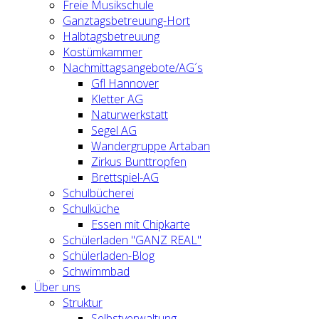
Freie Musikschule
Ganztagsbetreuung-Hort
Halbtagsbetreuung
Kostümkammer
Nachmittagsangebote/AG´s
Gfl Hannover
Kletter AG
Naturwerkstatt
Segel AG
Wandergruppe Artaban
Zirkus Bunttropfen
Brettspiel-AG
Schulbücherei
Schulküche
Essen mit Chipkarte
Schülerladen "GANZ REAL"
Schülerladen-Blog
Schwimmbad
Über uns
Struktur
Selbstverwaltung