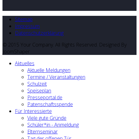
Sitemap
Impressum
Datenschutzerklärung
© 2015 Your Company. All Rights Reserved. Designed By
JoomShaper
Aktuelles
Aktuelle Meldungen
Termine / Veranstaltungen
Schulzeit
Speiseplan
Presseportal.de
Patenschaftsspende
Für Interessierte
Viele gute Gründe
Schüler*in - Anmeldung
Elternseminar
Tag der offenen Tür