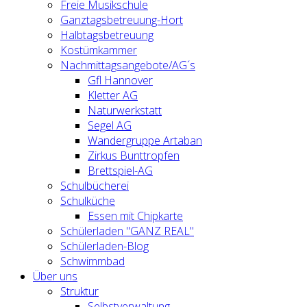
Freie Musikschule
Ganztagsbetreuung-Hort
Halbtagsbetreuung
Kostümkammer
Nachmittagsangebote/AG´s
Gfl Hannover
Kletter AG
Naturwerkstatt
Segel AG
Wandergruppe Artaban
Zirkus Bunttropfen
Brettspiel-AG
Schulbücherei
Schulküche
Essen mit Chipkarte
Schülerladen "GANZ REAL"
Schülerladen-Blog
Schwimmbad
Über uns
Struktur
Selbstverwaltung