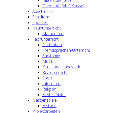
Mittelstufe (5-8)
Oberstufe (ab 9.Klasse)
Abschlüsse
Schulform
Epochen
Hauptunterricht
Mathematik
Fachunterricht
Gartenbau
Fremdsprachen-Unterricht
Eurythmie
Musik
Kunst und Handwerk
Realunterricht
Sport
Informatik
Religion
Kletter-Abitur
Klassenspiele
Historie
Projektarbeiten