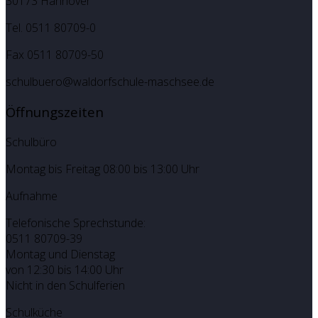
30173 Hannover
Tel. 0511 80709-0
Fax 0511 80709-50
schulbuero@waldorfschule-maschsee.de
Öffnungszeiten
Schulbüro
Montag bis Freitag 08:00 bis 13:00 Uhr
Aufnahme
Telefonische Sprechstunde:
0511 80709-39
Montag und Dienstag
von 12:30 bis 14:00 Uhr
Nicht in den Schulferien
Schulküche