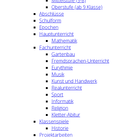
Mittelstufe (5-8)
Oberstufe (ab 9.Klasse)
Abschlüsse
Schulform
Epochen
Hauptunterricht
Mathematik
Fachunterricht
Gartenbau
Fremdsprachen-Unterricht
Eurythmie
Musik
Kunst und Handwerk
Realunterricht
Sport
Informatik
Religion
Kletter-Abitur
Klassenspiele
Historie
Projektarbeiten