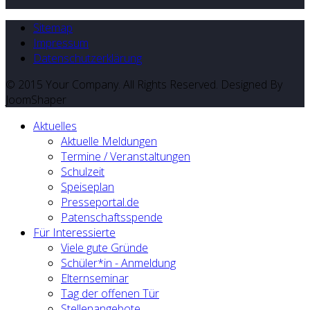
Sitemap
Impressum
Datenschutzerklärung
© 2015 Your Company. All Rights Reserved. Designed By
JoomShaper
Aktuelles
Aktuelle Meldungen
Termine / Veranstaltungen
Schulzeit
Speiseplan
Presseportal.de
Patenschaftsspende
Für Interessierte
Viele gute Gründe
Schüler*in - Anmeldung
Elternseminar
Tag der offenen Tür
Stellenangebote