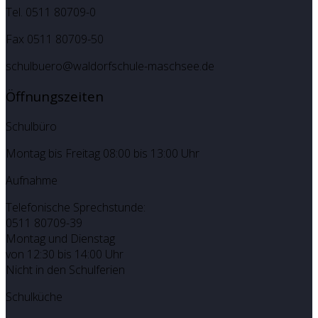
Tel. 0511 80709-0
Fax 0511 80709-50
schulbuero@waldorfschule-maschsee.de
Öffnungszeiten
Schulbüro
Montag bis Freitag 08:00 bis 13:00 Uhr
Aufnahme
Telefonische Sprechstunde:
0511 80709-39
Montag und Dienstag
von 12:30 bis 14:00 Uhr
Nicht in den Schulferien
Schulküche