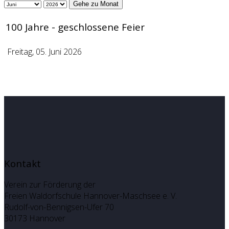
Gehe zu Monat
100 Jahre - geschlossene Feier
Freitag, 05. Juni 2026
Kontakt
Verein zur Förderung der
Freien Waldorfschule Hannover-Maschsee e. V.
Rudolf-von-Bennigsen-Ufer 70
30173 Hannover