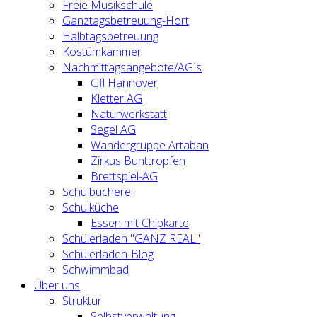
Freie Musikschule
Ganztagsbetreuung-Hort
Halbtagsbetreuung
Kostümkammer
Nachmittagsangebote/AG´s
Gfl Hannover
Kletter AG
Naturwerkstatt
Segel AG
Wandergruppe Artaban
Zirkus Bunttropfen
Brettspiel-AG
Schulbücherei
Schulküche
Essen mit Chipkarte
Schülerladen "GANZ REAL"
Schülerladen-Blog
Schwimmbad
Über uns
Struktur
Selbstverwaltung