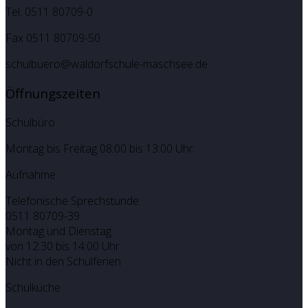
Tel. 0511 80709-0
Fax 0511 80709-50
schulbuero@waldorfschule-maschsee.de
Öffnungszeiten
Schulbüro
Montag bis Freitag 08:00 bis 13:00 Uhr
Aufnahme
Telefonische Sprechstunde:
0511 80709-39
Montag und Dienstag
von 12:30 bis 14:00 Uhr
Nicht in den Schulferien
Schulküche