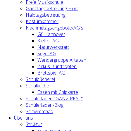
Freie Musikschule
Ganztagsbetreuung-Hort
Halbtagsbetreuung
Kostümkammer
Nachmittagsangebote/AG´s
Gfl Hannover
Kletter AG
Naturwerkstatt
Segel AG
Wandergruppe Artaban
Zirkus Bunttropfen
Brettspiel-AG
Schulbücherei
Schulküche
Essen mit Chipkarte
Schülerladen "GANZ REAL"
Schülerladen-Blog
Schwimmbad
Über uns
Struktur
Selbstverwaltung