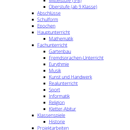
Mittelstufe (5-8)
Oberstufe (ab 9.Klasse)
Abschlüsse
Schulform
Epochen
Hauptunterricht
Mathematik
Fachunterricht
Gartenbau
Fremdsprachen-Unterricht
Eurythmie
Musik
Kunst und Handwerk
Realunterricht
Sport
Informatik
Religion
Kletter-Abitur
Klassenspiele
Historie
Projektarbeiten