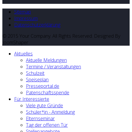
Sitemap
Impressum
Datenschutzerklärung
© 2015 Your Company. All Rights Reserved. Designed By
JoomShaper
Aktuelles
Aktuelle Meldungen
Termine / Veranstaltungen
Schulzeit
Speiseplan
Presseportal.de
Patenschaftsspende
Für Interessierte
Viele gute Gründe
Schüler*in - Anmeldung
Elternseminar
Tag der offenen Tür
Stellenangebote