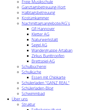
Freie Musikschule
Ganztagsbetreuung-Hort
Halbtagsbetreuung
Kostümkammer
Nachmittagsangebote/AG´s
Gfl Hannover
Kletter AG
Naturwerkstatt
Segel AG
Wandergruppe Artaban
Zirkus Bunttropfen
Brettspiel-AG
Schulbücherei
Schulküche
Essen mit Chipkarte
Schülerladen "GANZ REAL"
Schülerladen-Blog
Schwimmbad
Über uns
Struktur
Selbstverwaltung