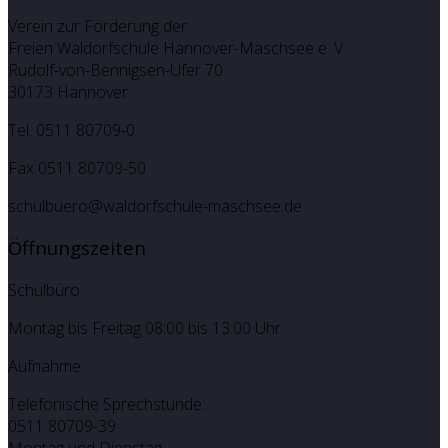
Verein zur Förderung der
Freien Waldorfschule Hannover-Maschsee e. V.
Rudolf-von-Bennigsen-Ufer 70
30173 Hannover
Tel. 0511 80709-0
Fax 0511 80709-50
schulbuero@waldorfschule-maschsee.de
Öffnungszeiten
Schulbüro
Montag bis Freitag 08:00 bis 13:00 Uhr
Aufnahme
Telefonische Sprechstunde:
0511 80709-39