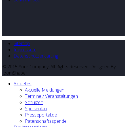
Sitemap
Impressum
Datenschutzerklärung
© 2015 Your Company. All Rights Reserved. Designed By
JoomShaper
Aktuelles
Aktuelle Meldungen
Termine / Veranstaltungen
Schulzeit
Speiseplan
Presseportal.de
Patenschaftsspende