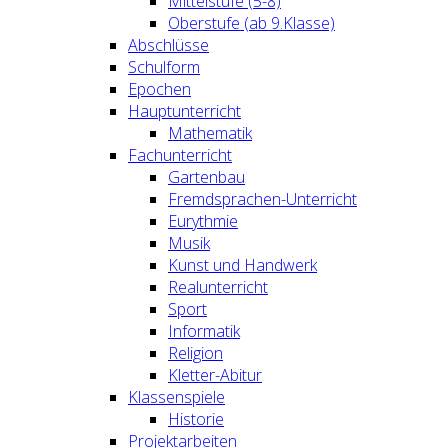
Mittelstufe (5-8)
Oberstufe (ab 9.Klasse)
Abschlüsse
Schulform
Epochen
Hauptunterricht
Mathematik
Fachunterricht
Gartenbau
Fremdsprachen-Unterricht
Eurythmie
Musik
Kunst und Handwerk
Realunterricht
Sport
Informatik
Religion
Kletter-Abitur
Klassenspiele
Historie
Projektarbeiten