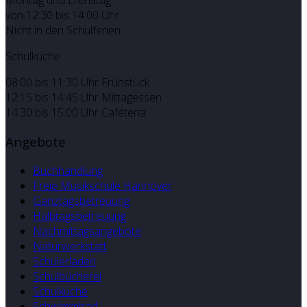
Montag und Dienstag
von 12:30 bis 14:00 Uhr
Nicht in den Schulferien
Schulküche
08:00 bis 11:30 Uhr Frühstück
12:15 bis 14:45 Uhr Mittagessen
14.30 bis 15.00 Uhr Caféteria
Angebote
Buchhandlung
Freie Musikschule Hannover
Ganztagsbetreuung
Halbtagsbetreuung
Nachmittagsangebote
Naturwerkstatt
Schülerladen
Schulbücherei
Schulküche
Schwimmbad