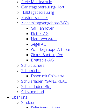
Freie Musikschule
Ganztagsbetreuung-Hort
Halbtagsbetreuung
Kostümkammer
Nachmittagsangebote/AG´s
Gfl Hannover
Kletter AG
Naturwerkstatt
Segel AG
Wandergruppe Artaban
Zirkus Bunttropfen
Brettspiel-AG
Schulbücherei
Schulküche
Essen mit Chipkarte
Schülerladen "GANZ REAL"
Schülerladen-Blog
Schwimmbad
Über uns
Struktur
Selbstverwaltung