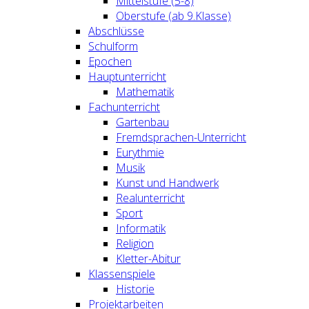
Mittelstufe (5-8)
Oberstufe (ab 9.Klasse)
Abschlüsse
Schulform
Epochen
Hauptunterricht
Mathematik
Fachunterricht
Gartenbau
Fremdsprachen-Unterricht
Eurythmie
Musik
Kunst und Handwerk
Realunterricht
Sport
Informatik
Religion
Kletter-Abitur
Klassenspiele
Historie
Projektarbeiten