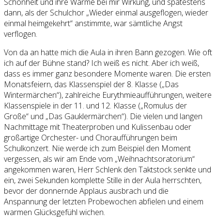
Schönheit und ihre Wärme bei mir Wirkung, und spätestens
dann, als der Schulchor „Wieder einmal ausgeflogen, wieder
einmal heimgekehrt“ anstimmte, war sämtliche Angst
verflogen.
Von da an hatte mich die Aula in ihren Bann gezogen. Wie oft
ich auf der Bühne stand? Ich weiß es nicht. Aber ich weiß,
dass es immer ganz besondere Momente waren. Die ersten
Monatsfeiern, das Klassenspiel der 8. Klasse („Das
Wintermärchen“), zahlreiche Eurythmieaufführungen, weitere
Klassenspiele in der 11. und 12. Klasse („Romulus der
Große“ und „Das Gauklermärchen“). Die vielen und langen
Nachmittage mit Theaterproben und Kulissenbau oder
großartige Orchester- und Choraufführungen beim
Schulkonzert. Nie werde ich zum Beispiel den Moment
vergessen, als wir am Ende vom „Weihnachtsoratorium“
angekommen waren, Herr Schlenk den Taktstock senkte und
ein, zwei Sekunden komplette Stille in der Aula herrschten,
bevor der donnernde Applaus ausbrach und die
Anspannung der letzten Probewochen abfielen und einem
warmen Glücksgefühl wichen.