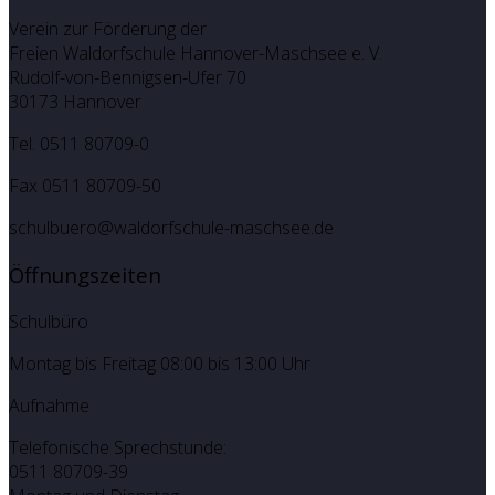
Verein zur Förderung der
Freien Waldorfschule Hannover-Maschsee e. V.
Rudolf-von-Bennigsen-Ufer 70
30173 Hannover
Tel. 0511 80709-0
Fax 0511 80709-50
schulbuero@waldorfschule-maschsee.de
Öffnungszeiten
Schulbüro
Montag bis Freitag 08:00 bis 13:00 Uhr
Aufnahme
Telefonische Sprechstunde:
0511 80709-39