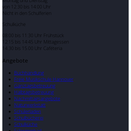
Montag und Dienstag
von 12:30 bis 14:00 Uhr
Nicht in den Schulferien
Schulküche
08:00 bis 11:30 Uhr Frühstück
12:15 bis 14:45 Uhr Mittagessen
14.30 bis 15.00 Uhr Caféteria
Angebote
Buchhandlung
Freie Musikschule Hannover
Ganztagsbetreuung
Halbtagsbetreuung
Nachmittagsangebote
Naturwerkstatt
Schülerladen
Schulbücherei
Schulküche
Schwimmbad