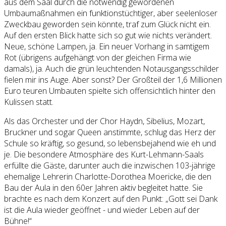
aus dem Saal durch die notwendig gewordenen
Umbaumaßnahmen ein funktionstüchtiger, aber seelenloser
Zweckbau geworden sein könnte, traf zum Glück nicht ein.
Auf den ersten Blick hatte sich so gut wie nichts verändert.
Neue, schöne Lampen, ja. Ein neuer Vorhang in samtigem
Rot (übrigens aufgehängt von der gleichen Firma wie
damals), ja. Auch die grün leuchtenden Notausgangsschilder
fielen mir ins Auge. Aber sonst? Der Großteil der 1,6 Millionen
Euro teuren Umbauten spielte sich offensichtlich hinter den
Kulissen statt.
Als das Orchester und der Chor Haydn, Sibelius, Mozart,
Bruckner und sogar Queen anstimmte, schlug das Herz der
Schule so kräftig, so gesund, so lebensbejahend wie eh und
je. Die besondere Atmosphäre des Kurt-Lehmann-Saals
erfüllte die Gäste, darunter auch die inzwischen 103-jährige
ehemalige Lehrerin Charlotte-Dorothea Moericke, die den
Bau der Aula in den 60er Jahren aktiv begleitet hatte. Sie
brachte es nach dem Konzert auf den Punkt: „Gott sei Dank
ist die Aula wieder geöffnet - und wieder Leben auf der
Bühne!“