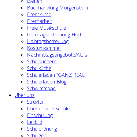
Bienen
Buchhandlung Morgenstern
Elternkurse
Elternarbeit
Freie Musikschule
Ganztagsbetreuung-Hort
Halbtagsbetreuung
Kostümkammer
Nachmittagsangebote/AG´s
Schulbücherei
Schulküche
Schülerladen "GANZ REAL"
Schülerladen-Blog
Schwimmbad
Über uns
Struktur
Über unsere Schule
Einschulung
Leitbild
Schulordnung
Schulgeld