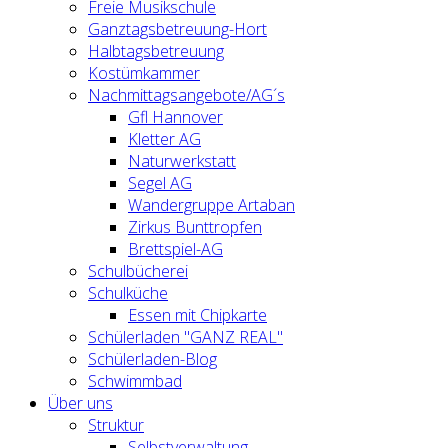
Freie Musikschule
Ganztagsbetreuung-Hort
Halbtagsbetreuung
Kostümkammer
Nachmittagsangebote/AG´s
Gfl Hannover
Kletter AG
Naturwerkstatt
Segel AG
Wandergruppe Artaban
Zirkus Bunttropfen
Brettspiel-AG
Schulbücherei
Schulküche
Essen mit Chipkarte
Schülerladen "GANZ REAL"
Schülerladen-Blog
Schwimmbad
Über uns
Struktur
Selbstverwaltung