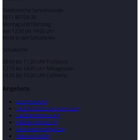
Telefonische Sprechstunde:
0511 80709-39
Montag und Dienstag
von 12:30 bis 14:00 Uhr
Nicht in den Schulferien
Schulküche
08:00 bis 11:30 Uhr Frühstück
12:15 bis 14:45 Uhr Mittagessen
14.30 bis 15.00 Uhr Caféteria
Angebote
Buchhandlung
Freie Musikschule Hannover
Ganztagsbetreuung
Halbtagsbetreuung
Nachmittagsangebote
Naturwerkstatt