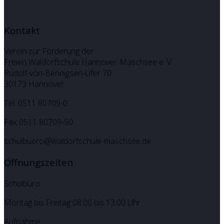
Kontakt
Verein zur Förderung der
Freien Waldorfschule Hannover-Maschsee e. V.
Rudolf-von-Bennigsen-Ufer 70
30173 Hannover
Tel. 0511 80709-0
Fax 0511 80709-50
schulbuero@waldorfschule-maschsee.de
Öffnungszeiten
Schulbüro
Montag bis Freitag 08:00 bis 13:00 Uhr
Aufnahme