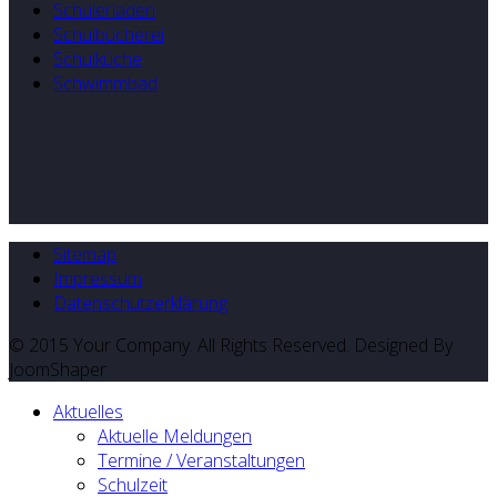
Schülerladen
Schulbücherei
Schulküche
Schwimmbad
Sitemap
Impressum
Datenschutzerklärung
© 2015 Your Company. All Rights Reserved. Designed By
JoomShaper
Aktuelles
Aktuelle Meldungen
Termine / Veranstaltungen
Schulzeit