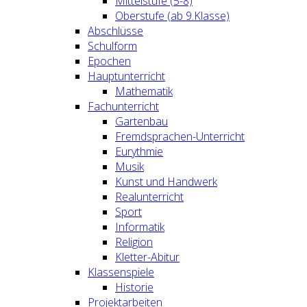
Mittelstufe (5-8)
Oberstufe (ab 9.Klasse)
Abschlüsse
Schulform
Epochen
Hauptunterricht
Mathematik
Fachunterricht
Gartenbau
Fremdsprachen-Unterricht
Eurythmie
Musik
Kunst und Handwerk
Realunterricht
Sport
Informatik
Religion
Kletter-Abitur
Klassenspiele
Historie
Projektarbeiten