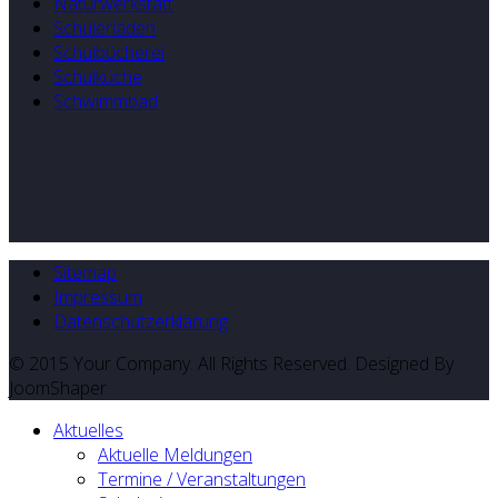
Naturwerkstatt
Schülerladen
Schulbücherei
Schulküche
Schwimmbad
Sitemap
Impressum
Datenschutzerklärung
© 2015 Your Company. All Rights Reserved. Designed By
JoomShaper
Aktuelles
Aktuelle Meldungen
Termine / Veranstaltungen