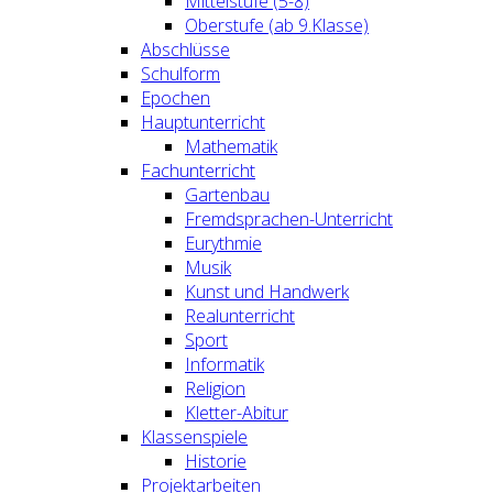
Mittelstufe (5-8)
Oberstufe (ab 9.Klasse)
Abschlüsse
Schulform
Epochen
Hauptunterricht
Mathematik
Fachunterricht
Gartenbau
Fremdsprachen-Unterricht
Eurythmie
Musik
Kunst und Handwerk
Realunterricht
Sport
Informatik
Religion
Kletter-Abitur
Klassenspiele
Historie
Projektarbeiten