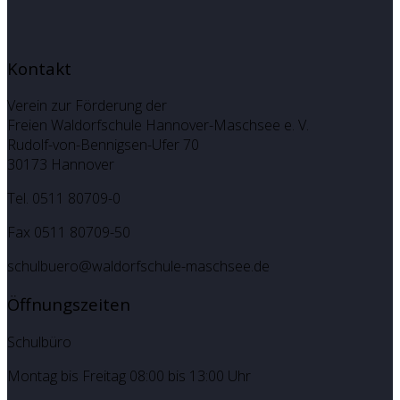
Kontakt
Verein zur Förderung der
Freien Waldorfschule Hannover-Maschsee e. V.
Rudolf-von-Bennigsen-Ufer 70
30173 Hannover
Tel. 0511 80709-0
Fax 0511 80709-50
schulbuero@waldorfschule-maschsee.de
Öffnungszeiten
Schulbüro
Montag bis Freitag 08:00 bis 13:00 Uhr