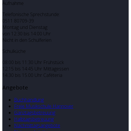
Aufnahme
Telefonische Sprechstunde:
0511 80709-39
Montag und Dienstag
von 12:30 bis 14:00 Uhr
Nicht in den Schulferien
Schulküche
08:00 bis 11:30 Uhr Frühstück
12:15 bis 14:45 Uhr Mittagessen
14.30 bis 15.00 Uhr Caféteria
Angebote
Buchhandlung
Freie Musikschule Hannover
Ganztagsbetreuung
Halbtagsbetreuung
Nachmittagsangebote