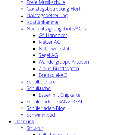
Freie Musikschule
Ganztagsbetreuung-Hort
Halbtagsbetreuung
Kostümkammer
Nachmittagsangebote/AG´s
Gfl Hannover
Kletter AG
Naturwerkstatt
Segel AG
Wandergruppe Artaban
Zirkus Bunttropfen
Brettspiel-AG
Schulbücherei
Schulküche
Essen mit Chipkarte
Schülerladen "GANZ REAL"
Schülerladen-Blog
Schwimmbad
Über uns
Struktur
Selbstverwaltung