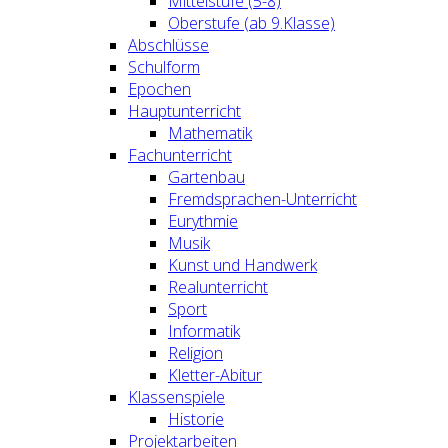
Mittelstufe (5-8)
Oberstufe (ab 9.Klasse)
Abschlüsse
Schulform
Epochen
Hauptunterricht
Mathematik
Fachunterricht
Gartenbau
Fremdsprachen-Unterricht
Eurythmie
Musik
Kunst und Handwerk
Realunterricht
Sport
Informatik
Religion
Kletter-Abitur
Klassenspiele
Historie
Projektarbeiten