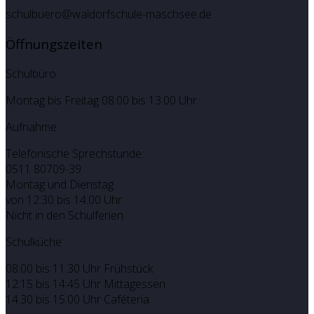
schulbuero@waldorfschule-maschsee.de
Öffnungszeiten
Schulbüro
Montag bis Freitag 08:00 bis 13:00 Uhr
Aufnahme
Telefonische Sprechstunde:
0511 80709-39
Montag und Dienstag
von 12:30 bis 14:00 Uhr
Nicht in den Schulferien
Schulküche
08:00 bis 11:30 Uhr Frühstück
12:15 bis 14:45 Uhr Mittagessen
14.30 bis 15.00 Uhr Caféteria