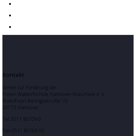
Kontakt
Verein zur Förderung der
Freien Waldorfschule Hannover-Maschsee e. V.
Rudolf-von-Bennigsen-Ufer 70
30173 Hannover
Tel. 0511 80709-0
Fax 0511 80709-50