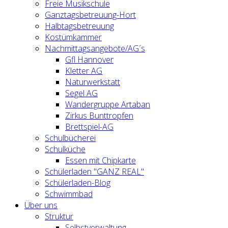
Freie Musikschule
Ganztagsbetreuung-Hort
Halbtagsbetreuung
Kostümkammer
Nachmittagsangebote/AG´s
Gfl Hannover
Kletter AG
Naturwerkstatt
Segel AG
Wandergruppe Artaban
Zirkus Bunttropfen
Brettspiel-AG
Schulbücherei
Schulküche
Essen mit Chipkarte
Schülerladen "GANZ REAL"
Schülerladen-Blog
Schwimmbad
Über uns
Struktur
Selbstverwaltung