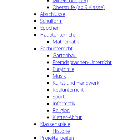
Mittelstufe (5-8)
Oberstufe (ab 9.Klasse)
Abschlüsse
Schulform
Epochen
Hauptunterricht
Mathematik
Fachunterricht
Gartenbau
Fremdsprachen-Unterricht
Eurythmie
Musik
Kunst und Handwerk
Realunterricht
Sport
Informatik
Religion
Kletter-Abitur
Klassenspiele
Historie
Projektarbeiten