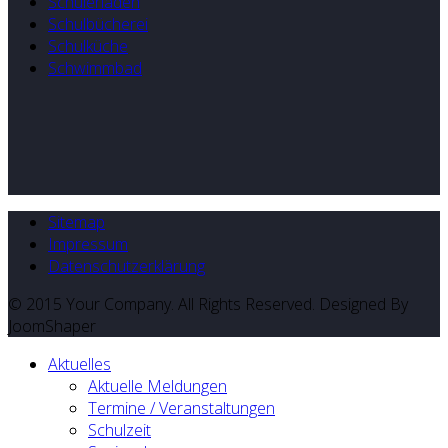
Schülerladen
Schulbücherei
Schulküche
Schwimmbad
Sitemap
Impressum
Datenschutzerklärung
© 2015 Your Company. All Rights Reserved. Designed By
JoomShaper
Aktuelles
Aktuelle Meldungen
Termine / Veranstaltungen
Schulzeit