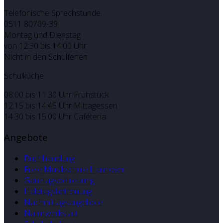
Telefonische Sprechstunde:
0511 80709-39
Montag und Dienstag
von 12:30 bis 14:00 Uhr
Nicht in den Schulferien
Schulküche
08:00 bis 11:30 Uhr Frühstück
12:15 bis 14:45 Uhr Mittagessen
14.30 bis 15.00 Uhr Caféteria
Angebote
Buchhandlung
Freie Musikschule Hannover
Ganztagsbetreuung
Halbtagsbetreuung
Nachmittagsangebote
Naturwerkstatt