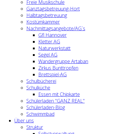
Freie Musikschule
Ganztagsbetreuung-Hort
Halbtagsbetreuung
Kostümkammer
Nachmittagsangebote/AG´s
Gfl Hannover
Kletter AG
Naturwerkstatt
Segel AG
Wandergruppe Artaban
Zirkus Bunttropfen
Brettspiel-AG
Schulbücherei
Schulküche
Essen mit Chipkarte
Schülerladen "GANZ REAL"
Schülerladen-Blog
Schwimmbad
Über uns
Struktur
Selbstverwaltung