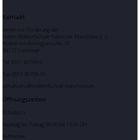
Kontakt
Verein zur Förderung der
Freien Waldorfschule Hannover-Maschsee e. V.
Rudolf-von-Bennigsen-Ufer 70
30173 Hannover
Tel. 0511 80709-0
Fax 0511 80709-50
schulbuero@waldorfschule-maschsee.de
Öffnungszeiten
Schulbüro
Montag bis Freitag 08:00 bis 13:00 Uhr
Aufnahme