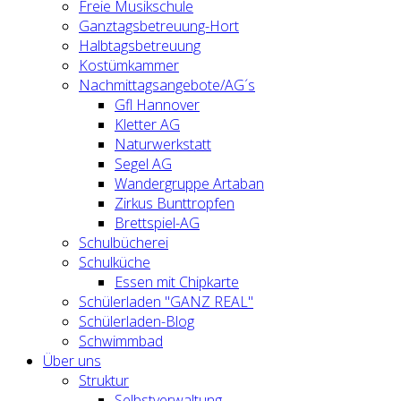
Freie Musikschule
Ganztagsbetreuung-Hort
Halbtagsbetreuung
Kostümkammer
Nachmittagsangebote/AG´s
Gfl Hannover
Kletter AG
Naturwerkstatt
Segel AG
Wandergruppe Artaban
Zirkus Bunttropfen
Brettspiel-AG
Schulbücherei
Schulküche
Essen mit Chipkarte
Schülerladen "GANZ REAL"
Schülerladen-Blog
Schwimmbad
Über uns
Struktur
Selbstverwaltung