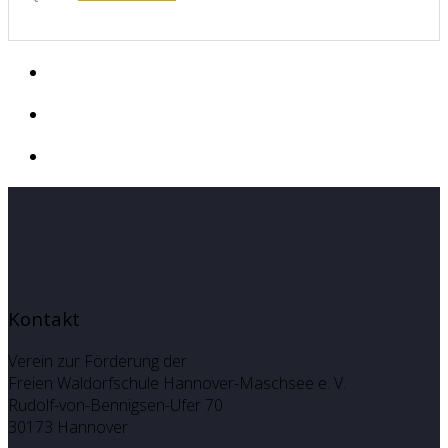
Kontakt
Verein zur Förderung der
Freien Waldorfschule Hannover-Maschsee e. V.
Rudolf-von-Bennigsen-Ufer 70
30173 Hannover