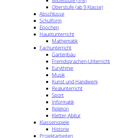
Mittelstufe (5-8)
Oberstufe (ab 9.Klasse)
Abschlüsse
Schulform
Epochen
Hauptunterricht
Mathematik
Fachunterricht
Gartenbau
Fremdsprachen-Unterricht
Eurythmie
Musik
Kunst und Handwerk
Realunterricht
Sport
Informatik
Religion
Kletter-Abitur
Klassenspiele
Historie
Projektarbeiten