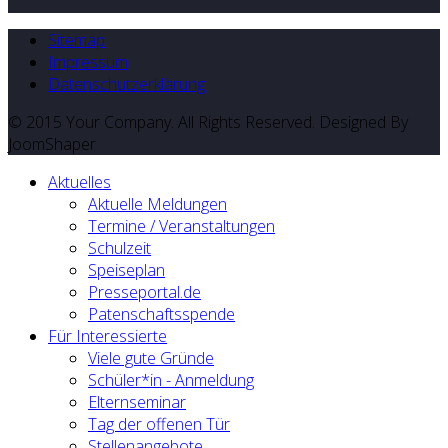
Sitemap
Impressum
Datenschutzerklärung
© 2015 Your Company. All Rights Reserved. Designed By
JoomShaper
Aktuelles
Aktuelle Meldungen
Termine / Veranstaltungen
Schulzeit
Speiseplan
Presseportal.de
Patenschaftsspende
Für Interessierte
Viele gute Gründe
Schüler*in - Anmeldung
Elternseminar
Tag der offenen Tür
Stellenangebote