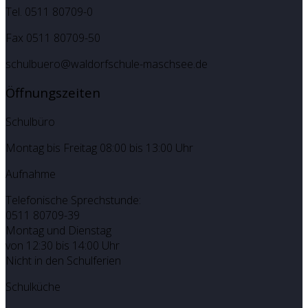
Tel. 0511 80709-0
Fax 0511 80709-50
schulbuero@waldorfschule-maschsee.de
Öffnungszeiten
Schulbüro
Montag bis Freitag 08:00 bis 13:00 Uhr
Aufnahme
Telefonische Sprechstunde:
0511 80709-39
Montag und Dienstag
von 12:30 bis 14:00 Uhr
Nicht in den Schulferien
Schulküche