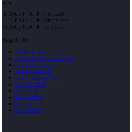
Schulküche
08:00 bis 11:30 Uhr Frühstück
12:15 bis 14:45 Uhr Mittagessen
14.30 bis 15.00 Uhr Caféteria
Angebote
Buchhandlung
Freie Musikschule Hannover
Ganztagsbetreuung
Halbtagsbetreuung
Nachmittagsangebote
Naturwerkstatt
Schülerladen
Schulbücherei
Schulküche
Schwimmbad