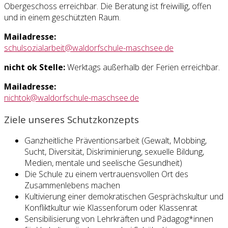
Obergeschoss erreichbar. Die Beratung ist freiwillig, offen
und in einem geschützten Raum.
Mailadresse:
schulsozialarbeit
@waldorfschule
-maschsee
.de
nicht ok Stelle:
Werktags außerhalb der Ferien erreichbar.
Mailadresse:
nichtok
@waldorfschule
-maschsee
.de
Ziele unseres Schutzkonzepts
Ganzheitliche Präventions
arbeit (Gewalt, Mobbing,
Sucht, Diversität, Diskrimi
nierung, sexuelle Bildung,
Medien, mentale und seelische Gesundheit)
Die Schule zu einem vertrauens
vollen Ort des
Zusammen
lebens machen
Kultivierung einer demokra
tischen Gesprächs
kultur und
Konflikt
kultur wie Klassenforum oder Klassenrat
Sensibili
sierung von Lehrkräften und Pädagog*innen