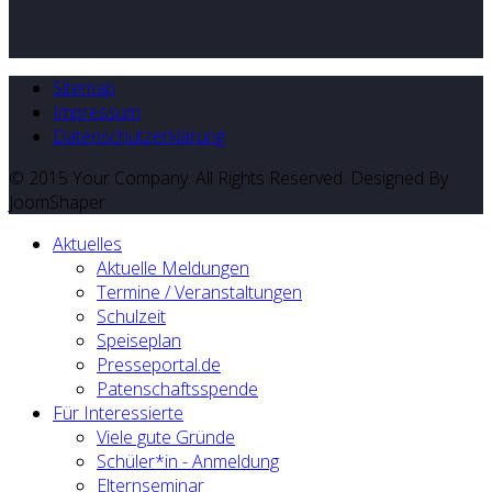
Sitemap
Impressum
Datenschutzerklärung
© 2015 Your Company. All Rights Reserved. Designed By
JoomShaper
Aktuelles
Aktuelle Meldungen
Termine / Veranstaltungen
Schulzeit
Speiseplan
Presseportal.de
Patenschaftsspende
Für Interessierte
Viele gute Gründe
Schüler*in - Anmeldung
Elternseminar