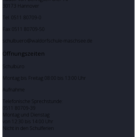
30173 Hannover
Tel. 0511 80709-0
Fax 0511 80709-50
schulbuero@waldorfschule-maschsee.de
Öffnungszeiten
Schulbüro
Montag bis Freitag 08:00 bis 13:00 Uhr
Aufnahme
Telefonische Sprechstunde:
0511 80709-39
Montag und Dienstag
von 12:30 bis 14:00 Uhr
Nicht in den Schulferien