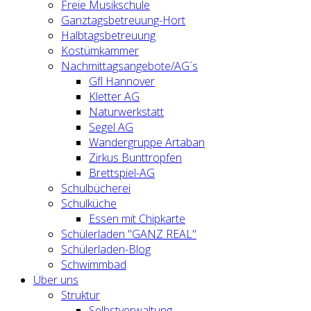
Freie Musikschule
Ganztagsbetreuung-Hort
Halbtagsbetreuung
Kostümkammer
Nachmittagsangebote/AG´s
Gfl Hannover
Kletter AG
Naturwerkstatt
Segel AG
Wandergruppe Artaban
Zirkus Bunttropfen
Brettspiel-AG
Schulbücherei
Schulküche
Essen mit Chipkarte
Schülerladen "GANZ REAL"
Schülerladen-Blog
Schwimmbad
Über uns
Struktur
Selbstverwaltung