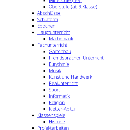
Mittelstufe (5-8)
Oberstufe (ab 9.Klasse)
Abschlüsse
Schulform
Epochen
Hauptunterricht
Mathematik
Fachunterricht
Gartenbau
Fremdsprachen-Unterricht
Eurythmie
Musik
Kunst und Handwerk
Realunterricht
Sport
Informatik
Religion
Kletter-Abitur
Klassenspiele
Historie
Projektarbeiten