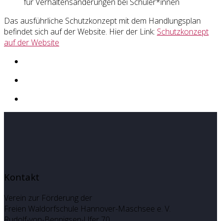
für Verhaltens
änderungen bei Schüler*innen
Das ausführliche Schutzkonzept mit dem Handlungsplan
befindet sich auf der Website. Hier der Link:
Schutzkonzept
auf der Website
Kontakt
Verein zur Förderung der
Freien Waldorfschule Hannover-Maschsee e. V.
Rudolf-von-Bennigsen-Ufer 70