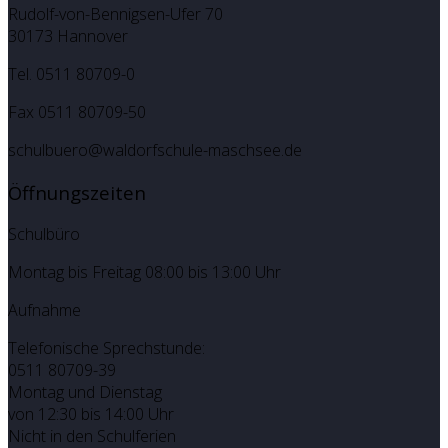
Rudolf-von-Bennigsen-Ufer 70
30173 Hannover
Tel. 0511 80709-0
Fax 0511 80709-50
schulbuero@waldorfschule-maschsee.de
Öffnungszeiten
Schulbüro
Montag bis Freitag 08:00 bis 13:00 Uhr
Aufnahme
Telefonische Sprechstunde:
0511 80709-39
Montag und Dienstag
von 12:30 bis 14:00 Uhr
Nicht in den Schulferien