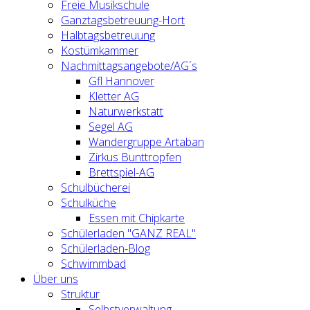
Freie Musikschule
Ganztagsbetreuung-Hort
Halbtagsbetreuung
Kostümkammer
Nachmittagsangebote/AG´s
Gfl Hannover
Kletter AG
Naturwerkstatt
Segel AG
Wandergruppe Artaban
Zirkus Bunttropfen
Brettspiel-AG
Schulbücherei
Schulküche
Essen mit Chipkarte
Schülerladen "GANZ REAL"
Schülerladen-Blog
Schwimmbad
Über uns
Struktur
Selbstverwaltung