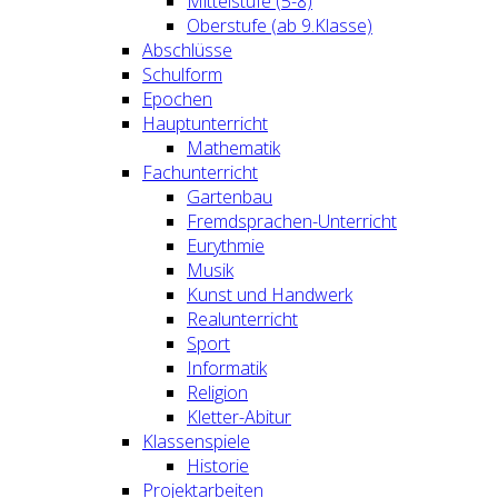
Mittelstufe (5-8)
Oberstufe (ab 9.Klasse)
Abschlüsse
Schulform
Epochen
Hauptunterricht
Mathematik
Fachunterricht
Gartenbau
Fremdsprachen-Unterricht
Eurythmie
Musik
Kunst und Handwerk
Realunterricht
Sport
Informatik
Religion
Kletter-Abitur
Klassenspiele
Historie
Projektarbeiten