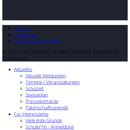
Sitemap
Impressum
Datenschutzerklärung
© 2015 Your Company. All Rights Reserved. Designed By
JoomShaper
Aktuelles
Aktuelle Meldungen
Termine / Veranstaltungen
Schulzeit
Speiseplan
Presseportal.de
Patenschaftsspende
Für Interessierte
Viele gute Gründe
Schüler*in - Anmeldung