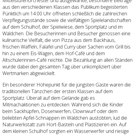
Mittelstufenorchester und ausgewählte, besondere Beiträge
aus den verschiedenen Klassen das Publikum begeisterten.
Pünktlich um 14:00 Uhr öffneten schließlich die zahlreichen
Verpflegungsstände sowie die vielfältigen Spielelandschaften
auf dem Schulhof, der Spielwiese, dem Sportplatz und im
Wäldchen. Die Besucherinnen und Besucher genossen eine
kulinarische Vielfalt, die von Pizza aus dem Backhaus,
frischen Waffeln, Falafel und Curry über Sachen vom Grill bis
hin zu einem Eis-Wagen, dem Hof-Café und dem
Altschülerinnen-Café reichte. Die Bezahlung an allen Ständen
wurde dabei den gesamten Tag über unkompliziert über
Wertmarken abgewickelt.
Ein besonderer Höhepunkt für die jüngsten Gäste waren die
traditionellen Tänzchen der ersten Klassen auf dem
Sportplatz. Überall auf dem Gelände gab es
Mitmachaktionen zu entdecken: Während sich die Kinder
beim Sackhüpfen, Dosenwerfen, Clownwurf oder dem
beliebten Apfel-Schnappen im Wäldchen austobten, lud die
Naturwerkstatt zum Hort-Basteln und Plastizieren ein. Auf
dem kleinen Schulhof sorgten ein Wasserwerfer und riesige