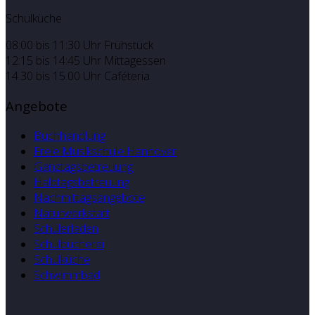
Schulküche
08:00 bis 11:30 Uhr Frühstück
12:15 bis 14:45 Uhr Mittagessen
14.30 bis 15.00 Uhr Caféteria
Angebote
Buchhandlung
Freie Musikschule Hannover
Ganztagsbetreuung
Halbtagsbetreuung
Nachmittagsangebote
Naturwerkstatt
Schülerladen
Schulbücherei
Schulküche
Schwimmbad