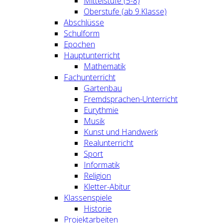
Mittelstufe (5-8)
Oberstufe (ab 9.Klasse)
Abschlüsse
Schulform
Epochen
Hauptunterricht
Mathematik
Fachunterricht
Gartenbau
Fremdsprachen-Unterricht
Eurythmie
Musik
Kunst und Handwerk
Realunterricht
Sport
Informatik
Religion
Kletter-Abitur
Klassenspiele
Historie
Projektarbeiten