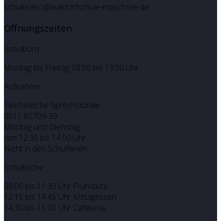
schulbuero@waldorfschule-maschsee.de
Öffnungszeiten
Schulbüro
Montag bis Freitag 08:00 bis 13:00 Uhr
Aufnahme
Telefonische Sprechstunde:
0511 80709-39
Montag und Dienstag
von 12:30 bis 14:00 Uhr
Nicht in den Schulferien
Schulküche
08:00 bis 11:30 Uhr Frühstück
12:15 bis 14:45 Uhr Mittagessen
14.30 bis 15.00 Uhr Caféteria