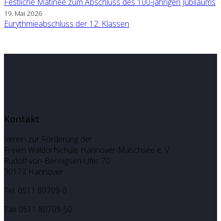
Festliche Matinee zum Abschluss des 100-jährigen Jubiläums
19. Mai 2026
Eurythmieabschluss der 12. Klassen
Kontakt
Verein zur Förderung der
Freien Waldorfschule Hannover-Maschsee e. V.
Rudolf-von-Bennigsen-Ufer 70
30173 Hannover
Tel. 0511 80709-0
Fax 0511 80709-50