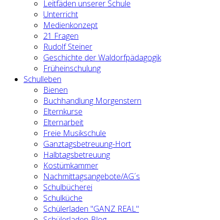
Leitfäden unserer Schule
Unterricht
Medienkonzept
21 Fragen
Rudolf Steiner
Geschichte der Waldorfpädagogik
Früheinschulung
Schulleben
Bienen
Buchhandlung Morgenstern
Elternkurse
Elternarbeit
Freie Musikschule
Ganztagsbetreuung-Hort
Halbtagsbetreuung
Kostümkammer
Nachmittagsangebote/AG´s
Schulbücherei
Schulküche
Schülerladen "GANZ REAL"
Schülerladen-Blog