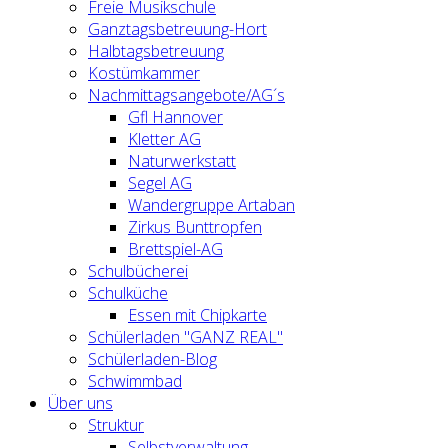
Freie Musikschule
Ganztagsbetreuung-Hort
Halbtagsbetreuung
Kostümkammer
Nachmittagsangebote/AG´s
Gfl Hannover
Kletter AG
Naturwerkstatt
Segel AG
Wandergruppe Artaban
Zirkus Bunttropfen
Brettspiel-AG
Schulbücherei
Schulküche
Essen mit Chipkarte
Schülerladen "GANZ REAL"
Schülerladen-Blog
Schwimmbad
Über uns
Struktur
Selbstverwaltung