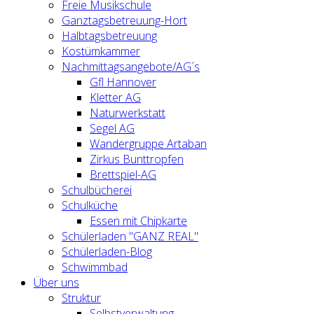
Freie Musikschule
Ganztagsbetreuung-Hort
Halbtagsbetreuung
Kostümkammer
Nachmittagsangebote/AG´s
Gfl Hannover
Kletter AG
Naturwerkstatt
Segel AG
Wandergruppe Artaban
Zirkus Bunttropfen
Brettspiel-AG
Schulbücherei
Schulküche
Essen mit Chipkarte
Schülerladen "GANZ REAL"
Schülerladen-Blog
Schwimmbad
Über uns
Struktur
Selbstverwaltung