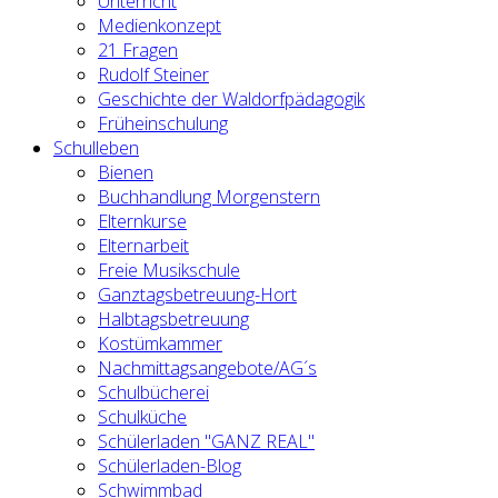
Unterricht
Medienkonzept
21 Fragen
Rudolf Steiner
Geschichte der Waldorfpädagogik
Früheinschulung
Schulleben
Bienen
Buchhandlung Morgenstern
Elternkurse
Elternarbeit
Freie Musikschule
Ganztagsbetreuung-Hort
Halbtagsbetreuung
Kostümkammer
Nachmittagsangebote/AG´s
Schulbücherei
Schulküche
Schülerladen "GANZ REAL"
Schülerladen-Blog
Schwimmbad