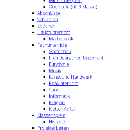
Mittelstufe (5-8)
Oberstufe (ab 9.Klasse)
Abschlüsse
Schulform
Epochen
Hauptunterricht
Mathematik
Fachunterricht
Gartenbau
Fremdsprachen-Unterricht
Eurythmie
Musik
Kunst und Handwerk
Realunterricht
Sport
Informatik
Religion
Kletter-Abitur
Klassenspiele
Historie
Projektarbeiten