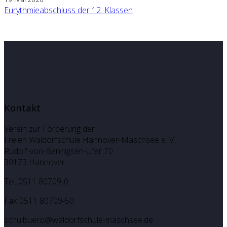
Eurythmieabschluss der 12. Klassen
Kontakt
Verein zur Förderung der
Freien Waldorfschule Hannover-Maschsee e. V.
Rudolf-von-Bennigsen-Ufer 70
30173 Hannover
Tel. 0511 80709-0
Fax 0511 80709-50
schulbuero@waldorfschule-maschsee.de