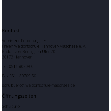
Kontakt
Verein zur Förderung der
Freien Waldorfschule Hannover-Maschsee e. V.
Rudolf-von-Bennigsen-Ufer 70
30173 Hannover
Tel. 0511 80709-0
Fax 0511 80709-50
schulbuero@waldorfschule-maschsee.de
Öffnungszeiten
Schulbüro