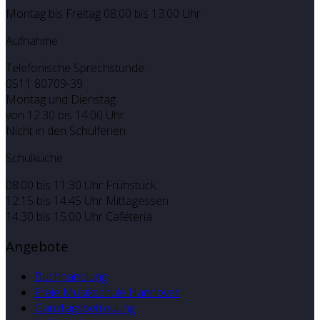
Montag bis Freitag 08:00 bis 13:00 Uhr
Aufnahme
Telefonische Sprechstunde:
0511 80709-39
Montag und Dienstag
von 12:30 bis 14:00 Uhr
Nicht in den Schulferien
Schulküche
08:00 bis 11:30 Uhr Frühstück
12:15 bis 14:45 Uhr Mittagessen
14.30 bis 15.00 Uhr Caféteria
Angebote
Buchhandlung
Freie Musikschule Hannover
Ganztagsbetreuung