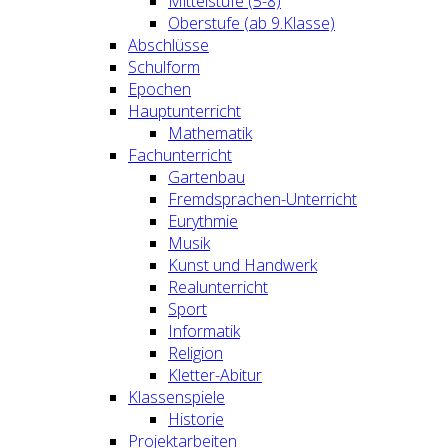
Mittelstufe (5-8)
Oberstufe (ab 9.Klasse)
Abschlüsse
Schulform
Epochen
Hauptunterricht
Mathematik
Fachunterricht
Gartenbau
Fremdsprachen-Unterricht
Eurythmie
Musik
Kunst und Handwerk
Realunterricht
Sport
Informatik
Religion
Kletter-Abitur
Klassenspiele
Historie
Projektarbeiten