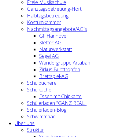
Freie Musikschule
Ganztagsbetreuung-Hort
Halbtagsbetreuung
Kostümkammer
Nachmittagsangebote/AG´s
Gfl Hannover
Kletter AG
Naturwerkstatt
Segel AG
Wandergruppe Artaban
Zirkus Bunttropfen
Brettspiel-AG
Schulbücherei
Schulküche
Essen mit Chipkarte
Schülerladen "GANZ REAL"
Schülerladen-Blog
Schwimmbad
Über uns
Struktur
Selbstverwaltung