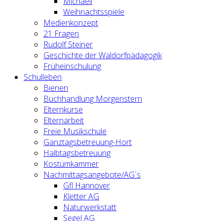
Michaeli
Weihnachtsspiele
Medienkonzept
21 Fragen
Rudolf Steiner
Geschichte der Waldorfpädagogik
Früheinschulung
Schulleben
Bienen
Buchhandlung Morgenstern
Elternkurse
Elternarbeit
Freie Musikschule
Ganztagsbetreuung-Hort
Halbtagsbetreuung
Kostümkammer
Nachmittagsangebote/AG´s
Gfl Hannover
Kletter AG
Naturwerkstatt
Segel AG