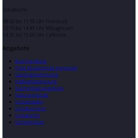
Schulküche
08:00 bis 11:30 Uhr Frühstück
12:15 bis 14:45 Uhr Mittagessen
14.30 bis 15.00 Uhr Caféteria
Angebote
Buchhandlung
Freie Musikschule Hannover
Ganztagsbetreuung
Halbtagsbetreuung
Nachmittagsangebote
Naturwerkstatt
Schülerladen
Schulbücherei
Schulküche
Schwimmbad