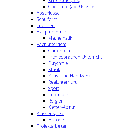
Mittelstufe (5-8)
Oberstufe (ab 9.Klasse)
Abschlüsse
Schulform
Epochen
Hauptunterricht
Mathematik
Fachunterricht
Gartenbau
Fremdsprachen-Unterricht
Eurythmie
Musik
Kunst und Handwerk
Realunterricht
Sport
Informatik
Religion
Kletter-Abitur
Klassenspiele
Historie
Projektarbeiten