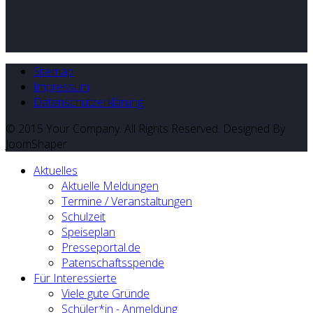
Sitemap
Impressum
Datenschutzerklärung
© 2015 Your Company. All Rights Reserved. Designed By
JoomShaper
Aktuelles
Aktuelle Meldungen
Termine / Veranstaltungen
Schulzeit
Speiseplan
Presseportal.de
Patenschaftsspende
Für Interessierte
Viele gute Gründe
Schüler*in - Anmeldung