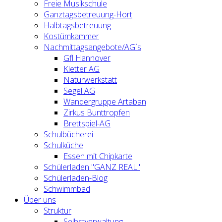
Freie Musikschule
Ganztagsbetreuung-Hort
Halbtagsbetreuung
Kostümkammer
Nachmittagsangebote/AG´s
Gfl Hannover
Kletter AG
Naturwerkstatt
Segel AG
Wandergruppe Artaban
Zirkus Bunttropfen
Brettspiel-AG
Schulbücherei
Schulküche
Essen mit Chipkarte
Schülerladen "GANZ REAL"
Schülerladen-Blog
Schwimmbad
Über uns
Struktur
Selbstverwaltung