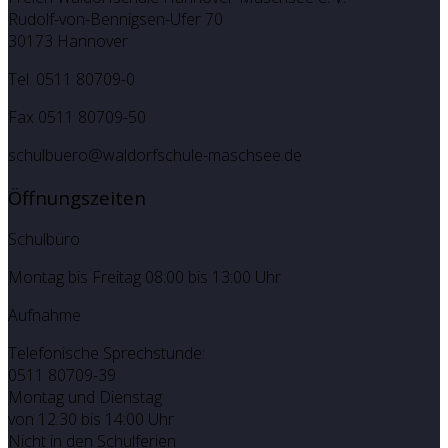
Rudolf-von-Bennigsen-Ufer 70
30173 Hannover
Tel. 0511 80709-0
Fax 0511 80709-50
schulbuero@waldorfschule-maschsee.de
Öffnungszeiten
Schulbüro
Montag bis Freitag 08:00 bis 13:00 Uhr
Aufnahme
Telefonische Sprechstunde:
0511 80709-39
Montag und Dienstag
von 12:30 bis 14:00 Uhr
Nicht in den Schulferien