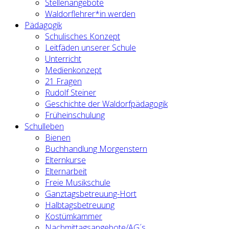
Stellenangebote
Waldorflehrer*in werden
Pädagogik
Schulisches Konzept
Leitfäden unserer Schule
Unterricht
Medienkonzept
21 Fragen
Rudolf Steiner
Geschichte der Waldorfpädagogik
Früheinschulung
Schulleben
Bienen
Buchhandlung Morgenstern
Elternkurse
Elternarbeit
Freie Musikschule
Ganztagsbetreuung-Hort
Halbtagsbetreuung
Kostümkammer
Nachmittagsangebote/AG´s