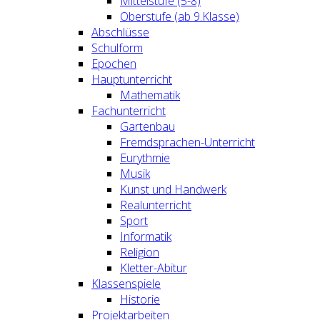
Mittelstufe (5-8)
Oberstufe (ab 9.Klasse)
Abschlüsse
Schulform
Epochen
Hauptunterricht
Mathematik
Fachunterricht
Gartenbau
Fremdsprachen-Unterricht
Eurythmie
Musik
Kunst und Handwerk
Realunterricht
Sport
Informatik
Religion
Kletter-Abitur
Klassenspiele
Historie
Projektarbeiten