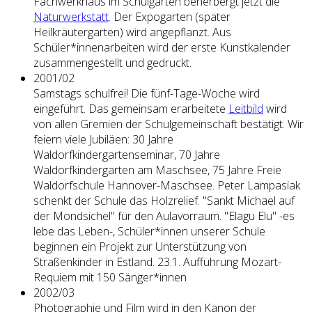
Fachwerkhaus im Schulgarten beherbergt jetzt die
Naturwerkstatt
. Der Expogarten (später
Heilkräutergarten) wird angepflanzt. Aus
Schüler*innenarbeiten wird der erste Kunstkalender
zusammengestellt und gedruckt.
2001/02
Samstags schulfrei! Die fünf-Tage-Woche wird
eingeführt. Das gemeinsam erarbeitete
Leitbild
wird
von allen Gremien der Schulgemeinschaft bestätigt. Wir
feiern viele Jubiläen: 30 Jahre
Waldorfkindergartenseminar, 70 Jahre
Waldorfkindergarten am Maschsee, 75 Jahre Freie
Waldorfschule Hannover-Maschsee. Peter Lampasiak
schenkt der Schule das Holzrelief: "Sankt Michael auf
der Mondsichel" für den Aulavorraum. "Elagu Elu" -es
lebe das Leben-, Schüler*innen unserer Schule
beginnen ein Projekt zur Unterstützung von
Straßenkinder in Estland. 23.1. Aufführung Mozart-
Requiem mit 150 Sänger*innen
2002/03
Photographie und Film wird in den Kanon der