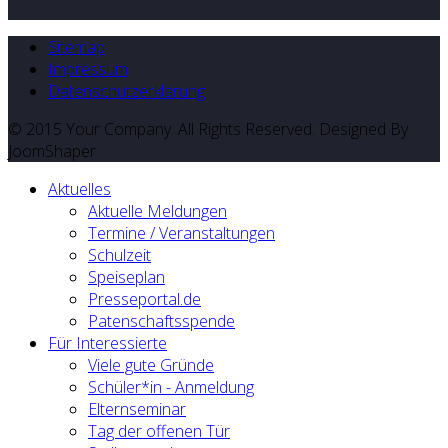
Sitemap
Impressum
Datenschutzerklärung
© 2015 Your Company. All Rights Reserved. Designed By
JoomShaper
Aktuelles
Aktuelle Meldungen
Termine / Veranstaltungen
Schulzeit
Speiseplan
Presseportal.de
Patenschaftsspende
Für Interessierte
Viele gute Gründe
Schüler*in - Anmeldung
Elternseminar
Tag der offenen Tür