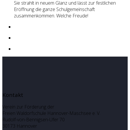
Sie strahlt in neuem Glanz und lässt zur festlichen
Eröffnung die ganze Schulgemeinschaft
zusammenkommen. Welche Freude!
Kontakt
Verein zur Förderung der
Freien Waldorfschule Hannover-Maschsee e. V.
Rudolf-von-Bennigsen-Ufer 70
30173 Hannover