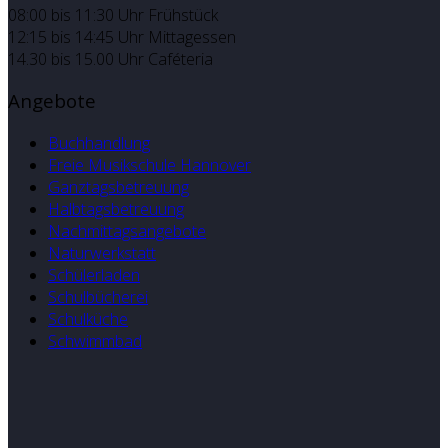
08:00 bis 11:30 Uhr Frühstück
12:15 bis 14:45 Uhr Mittagessen
14.30 bis 15.00 Uhr Caféteria
Angebote
Buchhandlung
Freie Musikschule Hannover
Ganztagsbetreuung
Halbtagsbetreuung
Nachmittagsangebote
Naturwerkstatt
Schülerladen
Schulbücherei
Schulküche
Schwimmbad