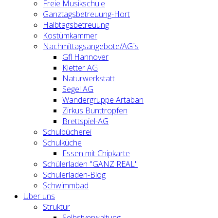
Freie Musikschule
Ganztagsbetreuung-Hort
Halbtagsbetreuung
Kostümkammer
Nachmittagsangebote/AG´s
Gfl Hannover
Kletter AG
Naturwerkstatt
Segel AG
Wandergruppe Artaban
Zirkus Bunttropfen
Brettspiel-AG
Schulbücherei
Schulküche
Essen mit Chipkarte
Schülerladen "GANZ REAL"
Schülerladen-Blog
Schwimmbad
Über uns
Struktur
Selbstverwaltung