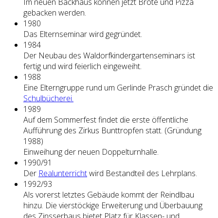
Im neuen Backhaus können jetzt Brote und Pizza
gebacken werden.
1980
Das Elternseminar wird gegründet.
1984
Der Neubau des Waldorfkindergartenseminars ist
fertig und wird feierlich eingeweiht.
1988
Eine Elterngruppe rund um Gerlinde Prasch gründet die
Schulbücherei.
1989
Auf dem Sommerfest findet die erste öffentliche
Aufführung des Zirkus Bunttropfen statt. (Gründung
1988)
Einweihung der neuen Doppelturnhalle.
1990/91
Der
Realunterricht
wird Bestandteil des Lehrplans.
1992/93
Als vorerst letztes Gebäude kommt der Reindlbau
hinzu. Die vierstöckige Erweiterung und Überbauung
des Zinsserbaus bietet Platz für Klassen- und