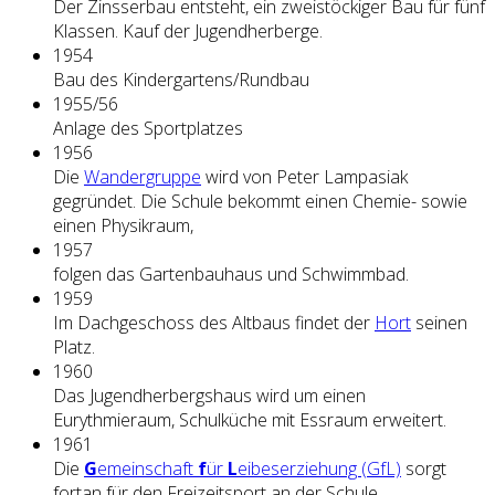
Der Zinsserbau entsteht, ein zweistöckiger Bau für fünf
Klassen. Kauf der Jugendherberge.
1954
Bau des Kindergartens/Rundbau
1955/56
Anlage des Sportplatzes
1956
Die
Wandergruppe
wird von Peter Lampasiak
gegründet. Die Schule bekommt einen Chemie- sowie
einen Physikraum,
1957
folgen das Gartenbauhaus und Schwimmbad.
1959
Im Dachgeschoss des Altbaus findet der
Hort
seinen
Platz.
1960
Das Jugendherbergshaus wird um einen
Eurythmieraum, Schulküche mit Essraum erweitert.
1961
Die
G
emeinschaft
f
ür
L
eibeserziehung (GfL)
sorgt
fortan für den Freizeitsport an der Schule.