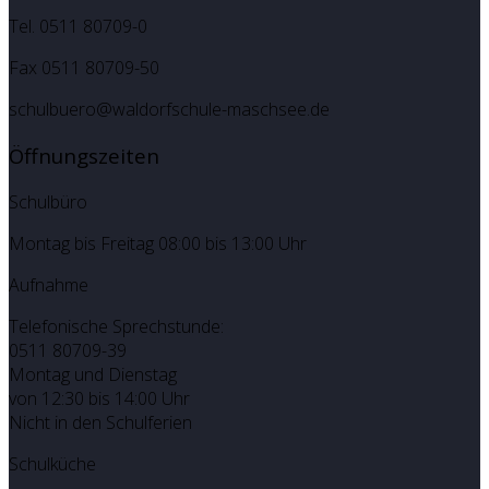
Tel. 0511 80709-0
Fax 0511 80709-50
schulbuero@waldorfschule-maschsee.de
Öffnungszeiten
Schulbüro
Montag bis Freitag 08:00 bis 13:00 Uhr
Aufnahme
Telefonische Sprechstunde:
0511 80709-39
Montag und Dienstag
von 12:30 bis 14:00 Uhr
Nicht in den Schulferien
Schulküche