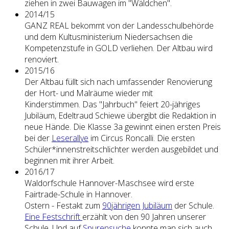
ziehen in zwei Bauwagen im "Wäldchen".
2014/15
GANZ REAL bekommt von der Landesschulbehörde
und dem Kultusministerium Niedersachsen die
Kompetenzstufe in GOLD verliehen. Der Altbau wird
renoviert.
2015/16
Der Altbau füllt sich nach umfassender Renovierung
der Hort- und Malräume wieder mit
Kinderstimmen. Das "Jahrbuch" feiert 20-jähriges
Jubiläum, Edeltraud Schiewe übergibt die Redaktion in
neue Hände. Die Klasse 3a gewinnt einen ersten Preis
bei der
Leserallye
im Circus Roncalli. Die ersten
Schüler*innenstreitschlichter werden ausgebildet und
beginnen mit ihrer Arbeit.
2016/17
Waldorfschule Hannover-Maschsee wird erste
Fairtrade-Schule in Hannover.
Ostern - Festakt zum
90jährigen Jubiläum
der Schule.
Eine Festschrift
erzählt von den 90 Jahren unserer
Schule. Und auf
Spurensuche
konnte man sich auch