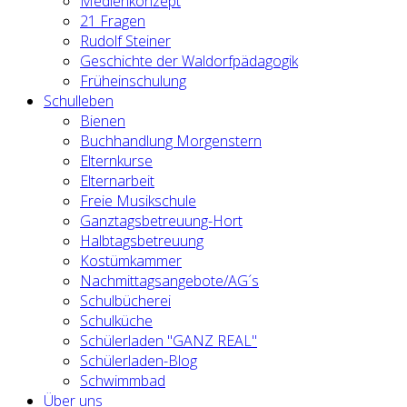
Medienkonzept
21 Fragen
Rudolf Steiner
Geschichte der Waldorfpädagogik
Früheinschulung
Schulleben
Bienen
Buchhandlung Morgenstern
Elternkurse
Elternarbeit
Freie Musikschule
Ganztagsbetreuung-Hort
Halbtagsbetreuung
Kostümkammer
Nachmittagsangebote/AG´s
Schulbücherei
Schulküche
Schülerladen "GANZ REAL"
Schülerladen-Blog
Schwimmbad
Über uns