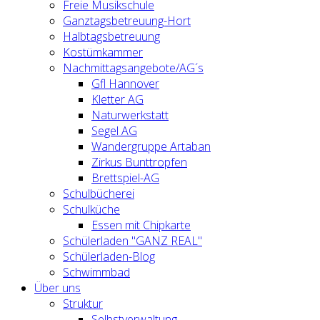
Freie Musikschule
Ganztagsbetreuung-Hort
Halbtagsbetreuung
Kostümkammer
Nachmittagsangebote/AG´s
Gfl Hannover
Kletter AG
Naturwerkstatt
Segel AG
Wandergruppe Artaban
Zirkus Bunttropfen
Brettspiel-AG
Schulbücherei
Schulküche
Essen mit Chipkarte
Schülerladen "GANZ REAL"
Schülerladen-Blog
Schwimmbad
Über uns
Struktur
Selbstverwaltung