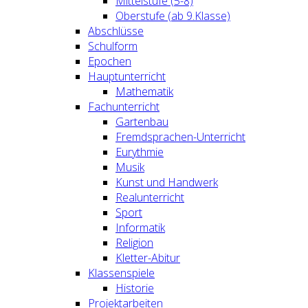
Mittelstufe (5-8)
Oberstufe (ab 9.Klasse)
Abschlüsse
Schulform
Epochen
Hauptunterricht
Mathematik
Fachunterricht
Gartenbau
Fremdsprachen-Unterricht
Eurythmie
Musik
Kunst und Handwerk
Realunterricht
Sport
Informatik
Religion
Kletter-Abitur
Klassenspiele
Historie
Projektarbeiten