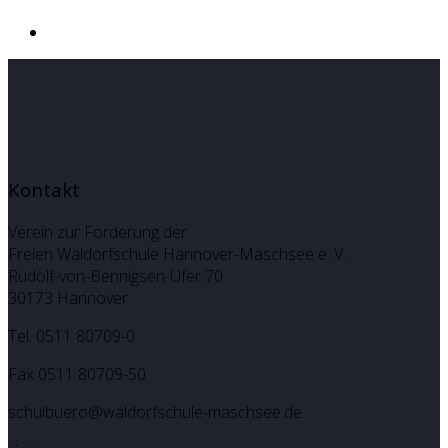
Kontakt
Verein zur Förderung der
Freien Waldorfschule Hannover-Maschsee e. V.
Rudolf-von-Bennigsen-Ufer 70
30173 Hannover
Tel. 0511 80709-0
Fax 0511 80709-50
schulbuero@waldorfschule-maschsee.de