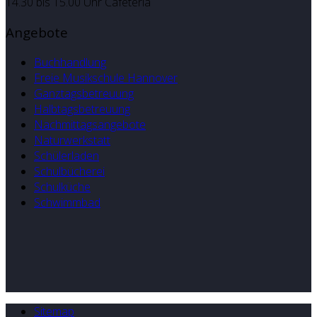
14.30 bis 15.00 Uhr Caféteria
Angebote
Buchhandlung
Freie Musikschule Hannover
Ganztagsbetreuung
Halbtagsbetreuung
Nachmittagsangebote
Naturwerkstatt
Schülerladen
Schulbücherei
Schulküche
Schwimmbad
Sitemap