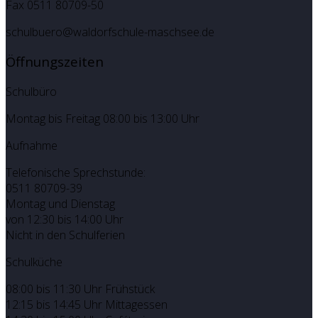
Fax 0511 80709-50
schulbuero@waldorfschule-maschsee.de
Öffnungszeiten
Schulbüro
Montag bis Freitag 08:00 bis 13:00 Uhr
Aufnahme
Telefonische Sprechstunde:
0511 80709-39
Montag und Dienstag
von 12:30 bis 14:00 Uhr
Nicht in den Schulferien
Schulküche
08:00 bis 11:30 Uhr Frühstück
12:15 bis 14:45 Uhr Mittagessen