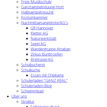
Freie Musikschule
Ganztagsbetreuung-Hort
Halbtagsbetreuung
Kostümkammer
Nachmittagsangebote/AG´s
Gfl Hannover
Kletter AG
Naturwerkstatt
Segel AG
Wandergruppe Artaban
Zirkus Bunttropfen
Brettspiel-AG
Schulbücherei
Schulküche
Essen mit Chipkarte
Schülerladen "GANZ REAL"
Schülerladen-Blog
Schwimmbad
Über uns
Struktur
Selbstverwaltung