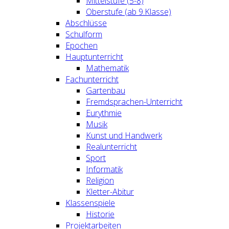
Mittelstufe (5-8)
Oberstufe (ab 9.Klasse)
Abschlüsse
Schulform
Epochen
Hauptunterricht
Mathematik
Fachunterricht
Gartenbau
Fremdsprachen-Unterricht
Eurythmie
Musik
Kunst und Handwerk
Realunterricht
Sport
Informatik
Religion
Kletter-Abitur
Klassenspiele
Historie
Projektarbeiten