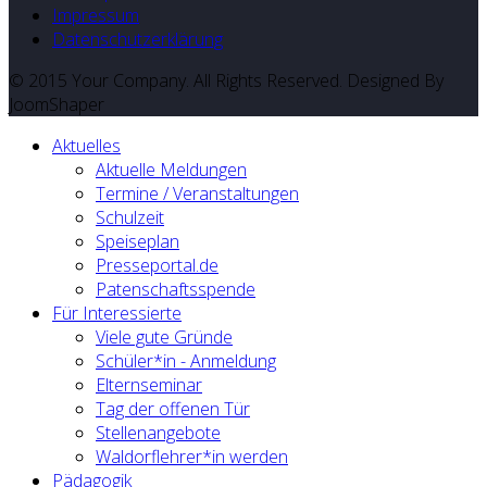
Impressum
Datenschutzerklärung
© 2015 Your Company. All Rights Reserved. Designed By
JoomShaper
Aktuelles
Aktuelle Meldungen
Termine / Veranstaltungen
Schulzeit
Speiseplan
Presseportal.de
Patenschaftsspende
Für Interessierte
Viele gute Gründe
Schüler*in - Anmeldung
Elternseminar
Tag der offenen Tür
Stellenangebote
Waldorflehrer*in werden
Pädagogik