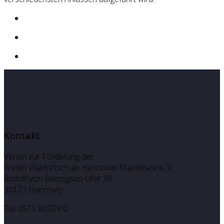
Kontakt
Verein zur Förderung der
Freien Waldorfschule Hannover-Maschsee e. V.
Rudolf-von-Bennigsen-Ufer 70
30173 Hannover
Tel. 0511 80709-0