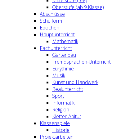
Mittelstufe (5-8)
Oberstufe (ab 9.Klasse)
Abschlüsse
Schulform
Epochen
Hauptunterricht
Mathematik
Fachunterricht
Gartenbau
Fremdsprachen-Unterricht
Eurythmie
Musik
Kunst und Handwerk
Realunterricht
Sport
Informatik
Religion
Kletter-Abitur
Klassenspiele
Historie
Projektarbeiten