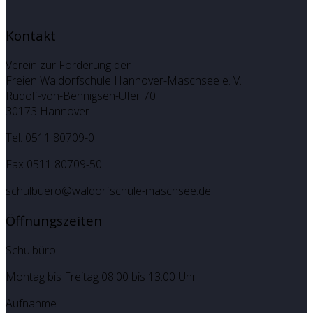
Kontakt
Verein zur Förderung der
Freien Waldorfschule Hannover-Maschsee e. V.
Rudolf-von-Bennigsen-Ufer 70
30173 Hannover
Tel. 0511 80709-0
Fax 0511 80709-50
schulbuero@waldorfschule-maschsee.de
Öffnungszeiten
Schulbüro
Montag bis Freitag 08:00 bis 13:00 Uhr
Aufnahme