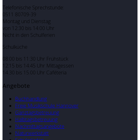
Telefonische Sprechstunde:
0511 80709-39
Montag und Dienstag
von 12:30 bis 14:00 Uhr
Nicht in den Schulferien
Schulküche
08:00 bis 11:30 Uhr Frühstück
12:15 bis 14:45 Uhr Mittagessen
14.30 bis 15.00 Uhr Caféteria
Angebote
Buchhandlung
Freie Musikschule Hannover
Ganztagsbetreuung
Halbtagsbetreuung
Nachmittagsangebote
Naturwerkstatt