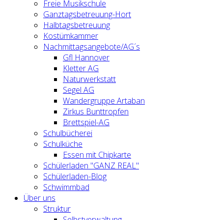
Freie Musikschule
Ganztagsbetreuung-Hort
Halbtagsbetreuung
Kostümkammer
Nachmittagsangebote/AG´s
Gfl Hannover
Kletter AG
Naturwerkstatt
Segel AG
Wandergruppe Artaban
Zirkus Bunttropfen
Brettspiel-AG
Schulbücherei
Schulküche
Essen mit Chipkarte
Schülerladen "GANZ REAL"
Schülerladen-Blog
Schwimmbad
Über uns
Struktur
Selbstverwaltung