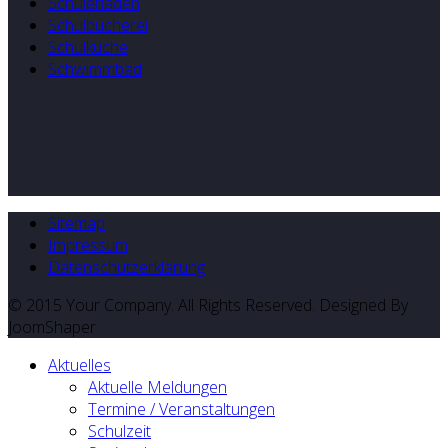
Schülerladen
Schulbücherei
Schulküche
Schwimmbad
Sitemap
Impressum
Datenschutzerklärung
© 2015 Your Company. All Rights Reserved. Designed By
JoomShaper
Aktuelles
Aktuelle Meldungen
Termine / Veranstaltungen
Schulzeit