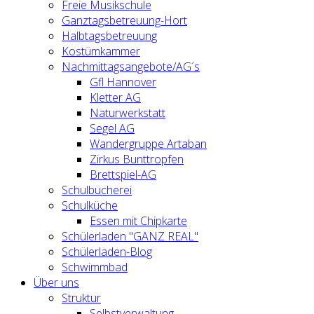
Freie Musikschule
Ganztagsbetreuung-Hort
Halbtagsbetreuung
Kostümkammer
Nachmittagsangebote/AG´s
Gfl Hannover
Kletter AG
Naturwerkstatt
Segel AG
Wandergruppe Artaban
Zirkus Bunttropfen
Brettspiel-AG
Schulbücherei
Schulküche
Essen mit Chipkarte
Schülerladen "GANZ REAL"
Schülerladen-Blog
Schwimmbad
Über uns
Struktur
Selbstverwaltung