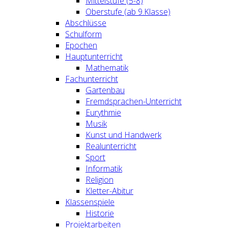
Mittelstufe (5-8)
Oberstufe (ab 9.Klasse)
Abschlüsse
Schulform
Epochen
Hauptunterricht
Mathematik
Fachunterricht
Gartenbau
Fremdsprachen-Unterricht
Eurythmie
Musik
Kunst und Handwerk
Realunterricht
Sport
Informatik
Religion
Kletter-Abitur
Klassenspiele
Historie
Projektarbeiten