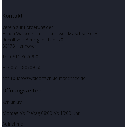
Kontakt
Verein zur Förderung der
Freien Waldorfschule Hannover-Maschsee e. V.
Rudolf-von-Bennigsen-Ufer 70
30173 Hannover
Tel. 0511 80709-0
Fax 0511 80709-50
schulbuero@waldorfschule-maschsee.de
Öffnungszeiten
Schulbüro
Montag bis Freitag 08:00 bis 13:00 Uhr
Aufnahme