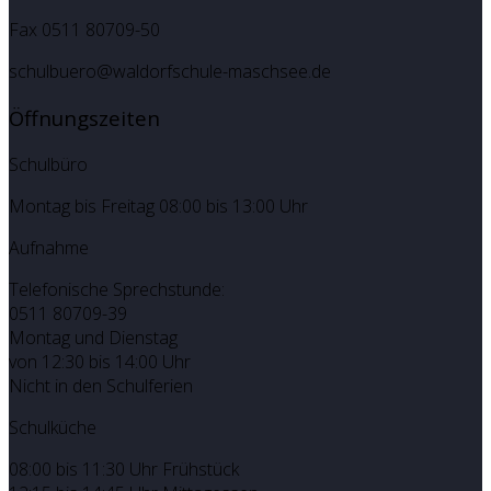
Fax 0511 80709-50
schulbuero@waldorfschule-maschsee.de
Öffnungszeiten
Schulbüro
Montag bis Freitag 08:00 bis 13:00 Uhr
Aufnahme
Telefonische Sprechstunde:
0511 80709-39
Montag und Dienstag
von 12:30 bis 14:00 Uhr
Nicht in den Schulferien
Schulküche
08:00 bis 11:30 Uhr Frühstück