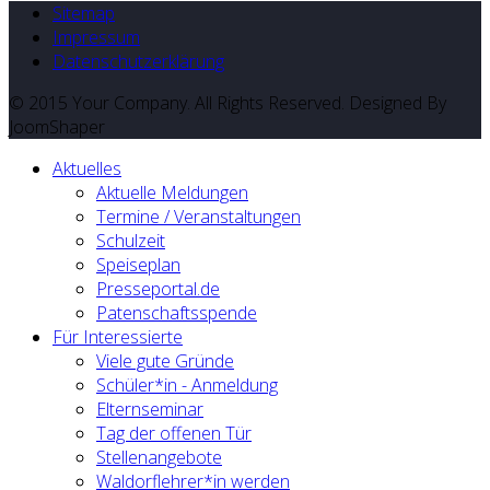
Sitemap
Impressum
Datenschutzerklärung
© 2015 Your Company. All Rights Reserved. Designed By
JoomShaper
Aktuelles
Aktuelle Meldungen
Termine / Veranstaltungen
Schulzeit
Speiseplan
Presseportal.de
Patenschaftsspende
Für Interessierte
Viele gute Gründe
Schüler*in - Anmeldung
Elternseminar
Tag der offenen Tür
Stellenangebote
Waldorflehrer*in werden