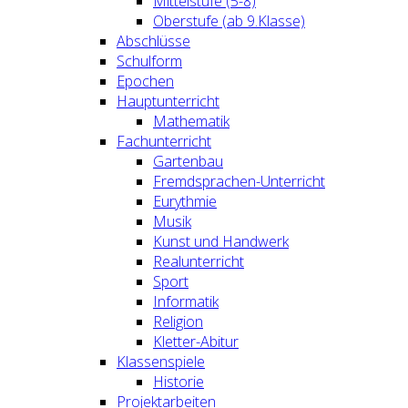
Mittelstufe (5-8)
Oberstufe (ab 9.Klasse)
Abschlüsse
Schulform
Epochen
Hauptunterricht
Mathematik
Fachunterricht
Gartenbau
Fremdsprachen-Unterricht
Eurythmie
Musik
Kunst und Handwerk
Realunterricht
Sport
Informatik
Religion
Kletter-Abitur
Klassenspiele
Historie
Projektarbeiten