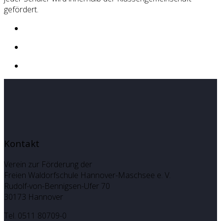
gefördert.
Kontakt
Verein zur Förderung der
Freien Waldorfschule Hannover-Maschsee e. V.
Rudolf-von-Bennigsen-Ufer 70
30173 Hannover
Tel. 0511 80709-0