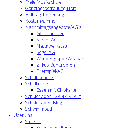
Freie Musikschule
Ganztagsbetreuung-Hort
Halbtagsbetreuung
Kostümkammer
Nachmittagsangebote/AG´s
Gfl Hannover
Kletter AG
Naturwerkstatt
Segel AG
Wandergruppe Artaban
Zirkus Bunttropfen
Brettspiel-AG
Schulbücherei
Schulküche
Essen mit Chipkarte
Schülerladen "GANZ REAL"
Schülerladen-Blog
Schwimmbad
Über uns
Struktur
Selbstverwaltung