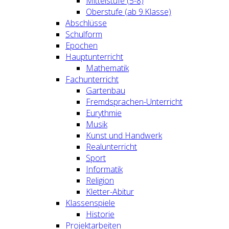
Mittelstufe (5-8)
Oberstufe (ab 9.Klasse)
Abschlüsse
Schulform
Epochen
Hauptunterricht
Mathematik
Fachunterricht
Gartenbau
Fremdsprachen-Unterricht
Eurythmie
Musik
Kunst und Handwerk
Realunterricht
Sport
Informatik
Religion
Kletter-Abitur
Klassenspiele
Historie
Projektarbeiten