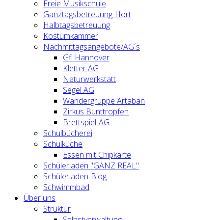
Freie Musikschule
Ganztagsbetreuung-Hort
Halbtagsbetreuung
Kostümkammer
Nachmittagsangebote/AG´s
Gfl Hannover
Kletter AG
Naturwerkstatt
Segel AG
Wandergruppe Artaban
Zirkus Bunttropfen
Brettspiel-AG
Schulbücherei
Schulküche
Essen mit Chipkarte
Schülerladen "GANZ REAL"
Schülerladen-Blog
Schwimmbad
Über uns
Struktur
Selbstverwaltung