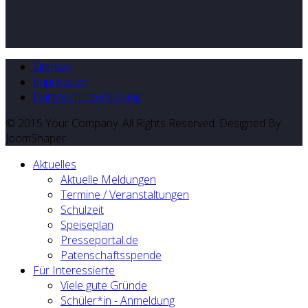
Sitemap
Impressum
Datenschutzerklärung
© 2015 Your Company. All Rights Reserved. Designed By
JoomShaper
Aktuelles
Aktuelle Meldungen
Termine / Veranstaltungen
Schulzeit
Speiseplan
Presseportal.de
Patenschaftsspende
Für Interessierte
Viele gute Gründe
Schüler*in - Anmeldung