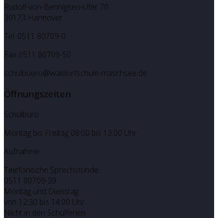
Rudolf-von-Bennigsen-Ufer 70
30173 Hannover
Tel. 0511 80709-0
Fax 0511 80709-50
schulbuero@waldorfschule-maschsee.de
Öffnungszeiten
Schulbüro
Montag bis Freitag 08:00 bis 13:00 Uhr
Aufnahme
Telefonische Sprechstunde:
0511 80709-39
Montag und Dienstag
von 12:30 bis 14:00 Uhr
Nicht in den Schulferien