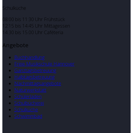
Schulküche
08:00 bis 11:30 Uhr Frühstück
12:15 bis 14:45 Uhr Mittagessen
14.30 bis 15.00 Uhr Caféteria
Angebote
Buchhandlung
Freie Musikschule Hannover
Ganztagsbetreuung
Halbtagsbetreuung
Nachmittagsangebote
Naturwerkstatt
Schülerladen
Schulbücherei
Schulküche
Schwimmbad