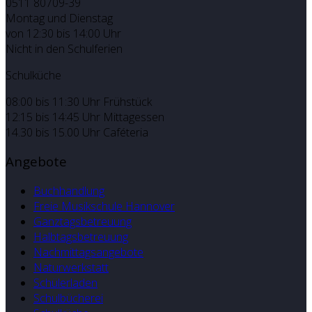
0511 80709-39
Montag und Dienstag
von 12:30 bis 14:00 Uhr
Nicht in den Schulferien
Schulküche
08:00 bis 11:30 Uhr Frühstück
12:15 bis 14:45 Uhr Mittagessen
14.30 bis 15.00 Uhr Caféteria
Angebote
Buchhandlung
Freie Musikschule Hannover
Ganztagsbetreuung
Halbtagsbetreuung
Nachmittagsangebote
Naturwerkstatt
Schülerladen
Schulbücherei