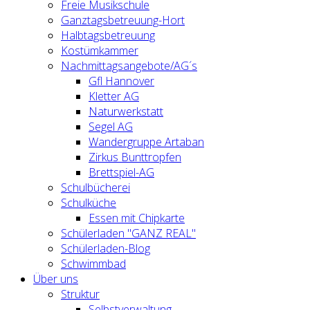
Freie Musikschule
Ganztagsbetreuung-Hort
Halbtagsbetreuung
Kostümkammer
Nachmittagsangebote/AG´s
Gfl Hannover
Kletter AG
Naturwerkstatt
Segel AG
Wandergruppe Artaban
Zirkus Bunttropfen
Brettspiel-AG
Schulbücherei
Schulküche
Essen mit Chipkarte
Schülerladen "GANZ REAL"
Schülerladen-Blog
Schwimmbad
Über uns
Struktur
Selbstverwaltung