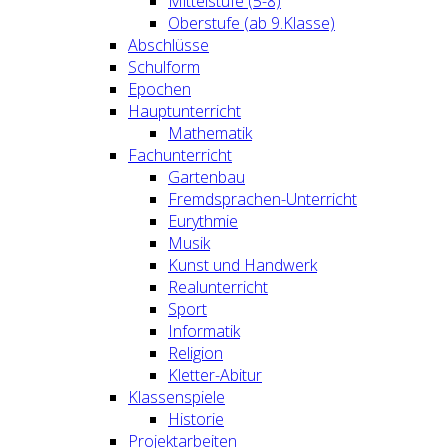
Mittelstufe (5-8)
Oberstufe (ab 9.Klasse)
Abschlüsse
Schulform
Epochen
Hauptunterricht
Mathematik
Fachunterricht
Gartenbau
Fremdsprachen-Unterricht
Eurythmie
Musik
Kunst und Handwerk
Realunterricht
Sport
Informatik
Religion
Kletter-Abitur
Klassenspiele
Historie
Projektarbeiten