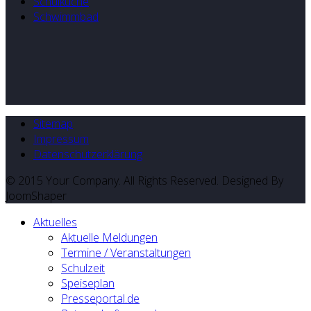
Schulküche
Schwimmbad
Sitemap
Impressum
Datenschutzerklärung
© 2015 Your Company. All Rights Reserved. Designed By
JoomShaper
Aktuelles
Aktuelle Meldungen
Termine / Veranstaltungen
Schulzeit
Speiseplan
Presseportal.de