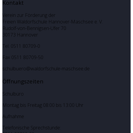
Kontakt
Verein zur Förderung der
Freien Waldorfschule Hannover-Maschsee e. V.
Rudolf-von-Bennigsen-Ufer 70
30173 Hannover
Tel. 0511 80709-0
Fax 0511 80709-50
schulbuero@waldorfschule-maschsee.de
Öffnungszeiten
Schulbüro
Montag bis Freitag 08:00 bis 13:00 Uhr
Aufnahme
Telefonische Sprechstunde: