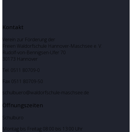
Kontakt
Verein zur Förderung der
Freien Waldorfschule Hannover-Maschsee e. V.
Rudolf-von-Bennigsen-Ufer 70
30173 Hannover
Tel. 0511 80709-0
Fax 0511 80709-50
schulbuero@waldorfschule-maschsee.de
Öffnungszeiten
Schulbüro
Montag bis Freitag 08:00 bis 13:00 Uhr