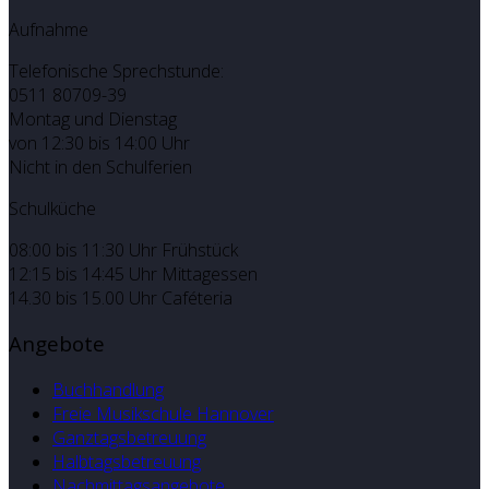
Aufnahme
Telefonische Sprechstunde:
0511 80709-39
Montag und Dienstag
von 12:30 bis 14:00 Uhr
Nicht in den Schulferien
Schulküche
08:00 bis 11:30 Uhr Frühstück
12:15 bis 14:45 Uhr Mittagessen
14.30 bis 15.00 Uhr Caféteria
Angebote
Buchhandlung
Freie Musikschule Hannover
Ganztagsbetreuung
Halbtagsbetreuung
Nachmittagsangebote