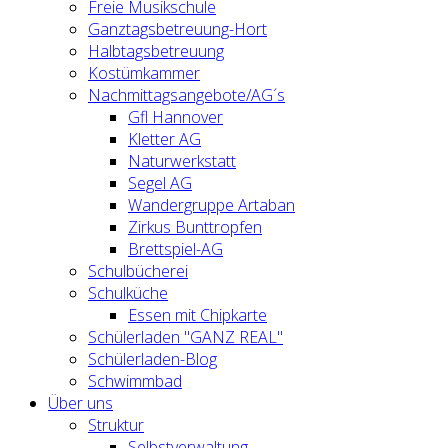
Freie Musikschule
Ganztagsbetreuung-Hort
Halbtagsbetreuung
Kostümkammer
Nachmittagsangebote/AG´s
Gfl Hannover
Kletter AG
Naturwerkstatt
Segel AG
Wandergruppe Artaban
Zirkus Bunttropfen
Brettspiel-AG
Schulbücherei
Schulküche
Essen mit Chipkarte
Schülerladen "GANZ REAL"
Schülerladen-Blog
Schwimmbad
Über uns
Struktur
Selbstverwaltung