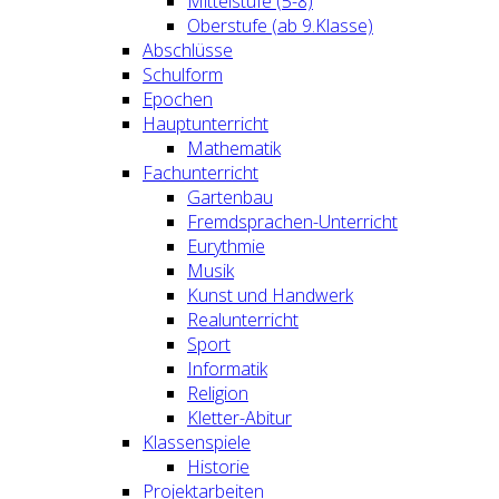
Mittelstufe (5-8)
Oberstufe (ab 9.Klasse)
Abschlüsse
Schulform
Epochen
Hauptunterricht
Mathematik
Fachunterricht
Gartenbau
Fremdsprachen-Unterricht
Eurythmie
Musik
Kunst und Handwerk
Realunterricht
Sport
Informatik
Religion
Kletter-Abitur
Klassenspiele
Historie
Projektarbeiten