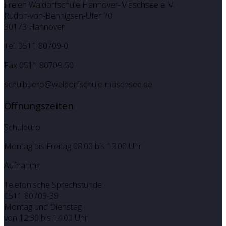
Freien Waldorfschule Hannover-Maschsee e. V.
Rudolf-von-Bennigsen-Ufer 70
30173 Hannover
Tel. 0511 80709-0
Fax 0511 80709-50
schulbuero@waldorfschule-maschsee.de
Öffnungszeiten
Schulbüro
Montag bis Freitag 08:00 bis 13:00 Uhr
Aufnahme
Telefonische Sprechstunde:
0511 80709-39
Montag und Dienstag
von 12:30 bis 14:00 Uhr