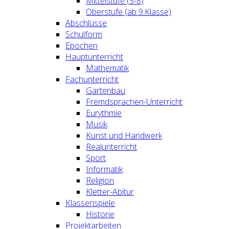
Mittelstufe (5-8)
Oberstufe (ab 9.Klasse)
Abschlüsse
Schulform
Epochen
Hauptunterricht
Mathematik
Fachunterricht
Gartenbau
Fremdsprachen-Unterricht
Eurythmie
Musik
Kunst und Handwerk
Realunterricht
Sport
Informatik
Religion
Kletter-Abitur
Klassenspiele
Historie
Projektarbeiten