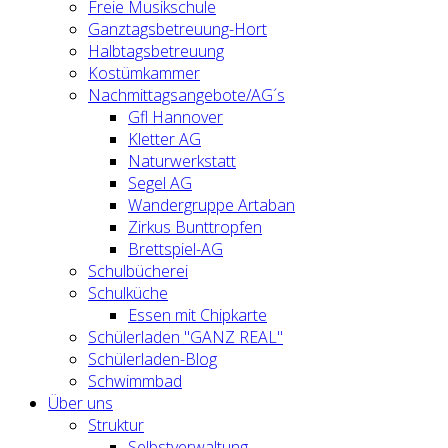
Freie Musikschule
Ganztagsbetreuung-Hort
Halbtagsbetreuung
Kostümkammer
Nachmittagsangebote/AG´s
Gfl Hannover
Kletter AG
Naturwerkstatt
Segel AG
Wandergruppe Artaban
Zirkus Bunttropfen
Brettspiel-AG
Schulbücherei
Schulküche
Essen mit Chipkarte
Schülerladen "GANZ REAL"
Schülerladen-Blog
Schwimmbad
Über uns
Struktur
Selbstverwaltung