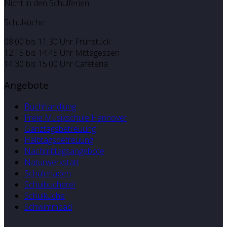
Nicht in den Schulferien
Schulküche
08:00 bis 11:30 Uhr Frühstück
12:15 bis 14:45 Uhr Mittagessen
14.30 bis 15.00 Uhr Caféteria
Angebote
Buchhandlung
Freie Musikschule Hannover
Ganztagsbetreuung
Halbtagsbetreuung
Nachmittagsangebote
Naturwerkstatt
Schülerladen
Schulbücherei
Schulküche
Schwimmbad