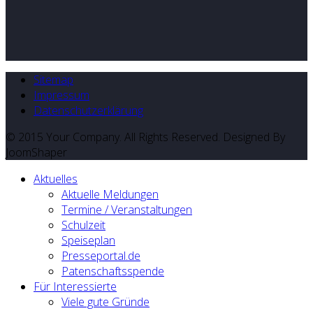
Sitemap
Impressum
Datenschutzerklärung
© 2015 Your Company. All Rights Reserved. Designed By
JoomShaper
Aktuelles
Aktuelle Meldungen
Termine / Veranstaltungen
Schulzeit
Speiseplan
Presseportal.de
Patenschaftsspende
Für Interessierte
Viele gute Gründe