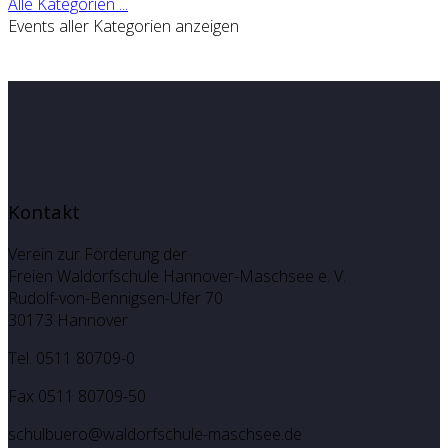
Alle Kategorien ...
Events aller Kategorien anzeigen
Kontakt
Verein zur Förderung der
Freien Waldorfschule Hannover-Maschsee e. V.
Rudolf-von-Bennigsen-Ufer 70
30173 Hannover
Tel. 0511 80709-0
Fax 0511 80709-50
schulbuero@waldorfschule-maschsee.de