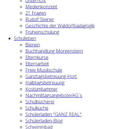
Unterricht
Medienkonzept
21 Fragen
Rudolf Steiner
Geschichte der Waldorfpädagogik
Früheinschulung
Schulleben
Bienen
Buchhandlung Morgenstern
Elternkurse
Elternarbeit
Freie Musikschule
Ganztagsbetreuung-Hort
Halbtagsbetreuung
Kostümkammer
Nachmittagsangebote/AG´s
Schulbücherei
Schulküche
Schülerladen "GANZ REAL"
Schülerladen-Blog
Schwimmbad