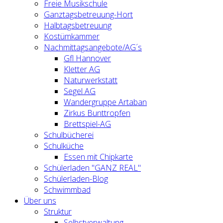
Freie Musikschule
Ganztagsbetreuung-Hort
Halbtagsbetreuung
Kostümkammer
Nachmittagsangebote/AG´s
Gfl Hannover
Kletter AG
Naturwerkstatt
Segel AG
Wandergruppe Artaban
Zirkus Bunttropfen
Brettspiel-AG
Schulbücherei
Schulküche
Essen mit Chipkarte
Schülerladen "GANZ REAL"
Schülerladen-Blog
Schwimmbad
Über uns
Struktur
Selbstverwaltung