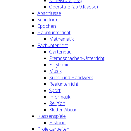
Mittelstufe (5-8)
Oberstufe (ab 9.Klasse)
Abschlüsse
Schulform
Epochen
Hauptunterricht
Mathematik
Fachunterricht
Gartenbau
Fremdsprachen-Unterricht
Eurythmie
Musik
Kunst und Handwerk
Realunterricht
Sport
Informatik
Religion
Kletter-Abitur
Klassenspiele
Historie
Projektarbeiten